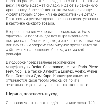
Полотна различаются прежде всего по плотности и
весу. Тяжёлые держат складку и дают выраженную
драпировку, более лёгкие ложатся мягче и чаще
уходят вторым слоем или на декоративные детали.
Плотность и рекомендованное назначение указаны
в карточке каждого товара.
Второе различие — характер поверхности. Есть
однотонные полотна, где вся выразительность
построена на блеске и цвете, и есть сатины с тканым
или печатным узором: там рисунок проявляется за
счёт смены направления блеска, а не за счёт
рельефа.
В подборке представлены европейские
мануфактуры
Dedar
,
Casamance
,
Lelievre Paris
,
Pierre
Frey
,
Nobilis
, а также
Daylight & Liontex
,
Adeko
,
Atelier
Saint-Germain
и
Дом Каро
. Коллекции заметно
отличаются характером блеска: от почти
зеркального до приглушённого, шелковистого.
Ширина, плотность и уход
Основная часть полотен идёт в ширине около 140