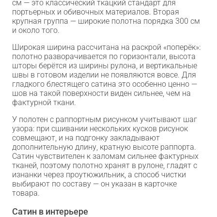
см — это классический ткацкий стандарт для
портьерных и обивочных материалов. Вторая
крупная группа — широкие полотна порядка 300 см
и около того.
Широкая ширина рассчитана на раскрой «поперёк»:
полотно разворачивается по горизонтали, высота
шторы берётся из ширины рулона, и вертикальные
швы в готовом изделии не появляются вовсе. Для
гладкого блестящего сатина это особенно ценно —
шов на такой поверхности виден сильнее, чем на
фактурной ткани.
У полотен с раппортным рисунком учитывают шаг
узора: при сшивании нескольких кусков рисунок
совмещают, и на подгонку закладывают
дополнительную длину, кратную высоте раппорта.
Сатин чувствителен к заломам сильнее фактурных
тканей, поэтому полотно хранят в рулоне, гладят с
изнанки через проутюжильник, а способ чистки
выбирают по составу — он указан в карточке
товара.
Сатин в интерьере