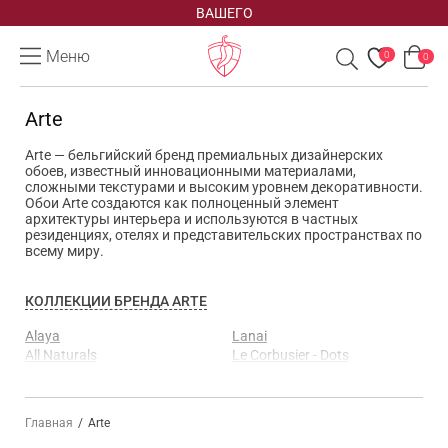
ВАШЕГО
Меню
0
0
Arte
Arte — бельгийский бренд премиальных дизайнерских
обоев, известный инновационными материалами,
сложными текстурами и высоким уровнем декоративности.
Обои Arte создаются как полноценный элемент
архитектуры интерьера и используются в частных
резиденциях, отелях и представительских пространствах по
всему миру.
КОЛЛЕКЦИИ БРЕНДА ARTE
Alaya
Lanai
All Naturals
Le Corbusier - Dots
Allures
Le Couturier
Antigua
Les Cuirs
Artisan
Les Forets
Главная
/
Arte
Avalon
Les Tapisseries