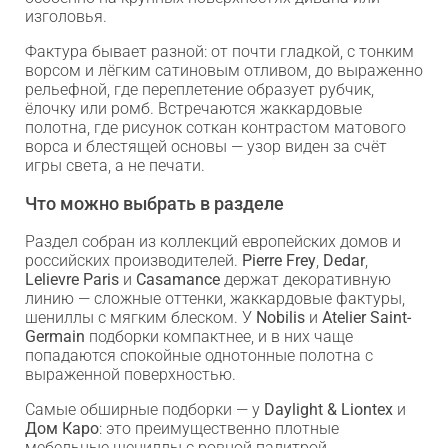
изголовья.
Фактура бывает разной: от почти гладкой, с тонким
ворсом и лёгким сатиновым отливом, до выраженно
рельефной, где переплетение образует рубчик,
ёлочку или ромб. Встречаются жаккардовые
полотна, где рисунок соткан контрастом матового
ворса и блестящей основы — узор виден за счёт
игры света, а не печати.
Что можно выбрать в разделе
Раздел собран из коллекций европейских домов и
российских производителей.
Pierre Frey
,
Dedar
,
Lelievre Paris
и
Casamance
держат декоративную
линию — сложные оттенки, жаккардовые фактуры,
шениллы с мягким блеском. У
Nobilis
и
Atelier Saint-
Germain
подборки компактнее, и в них чаще
попадаются спокойные однотонные полотна с
выраженной поверхностью.
Самые обширные подборки — у
Daylight & Liontex
и
Дом Каро
: это преимущественно плотные
мебельные шениллы с ровной палитрой,