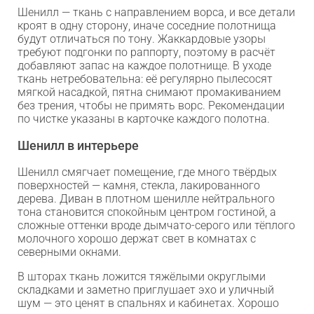
Шенилл — ткань с направлением ворса, и все детали
кроят в одну сторону, иначе соседние полотнища
будут отличаться по тону. Жаккардовые узоры
требуют подгонки по раппорту, поэтому в расчёт
добавляют запас на каждое полотнище. В уходе
ткань нетребовательна: её регулярно пылесосят
мягкой насадкой, пятна снимают промакиванием
без трения, чтобы не примять ворс. Рекомендации
по чистке указаны в карточке каждого полотна.
Шенилл в интерьере
Шенилл смягчает помещение, где много твёрдых
поверхностей — камня, стекла, лакированного
дерева. Диван в плотном шенилле нейтрального
тона становится спокойным центром гостиной, а
сложные оттенки вроде дымчато-серого или тёплого
молочного хорошо держат свет в комнатах с
северными окнами.
В шторах ткань ложится тяжёлыми округлыми
складками и заметно приглушает эхо и уличный
шум — это ценят в спальнях и кабинетах. Хорошо