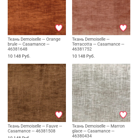
Ткань Demoiselle — Orange
Ткань Demoiselle —
brule — Casamance —
Terracotta — Casamance —
46381648
46381752
10 148
Руб.
10 148
Руб.
Ткань Demoiselle — Fauve —
Ткань Demoiselle — Marron
Casamance — 46381508
glace — Casamance —
46380434