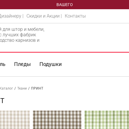
заказа
Дизайнеру |
Скидки и Акции |
Контакты
й для штор и мебели,
 с лучших фабрик
одство карнизов и
ль
Пледы
Подушки
Каталог
/
Ткани
/
ПРИНТ
Т