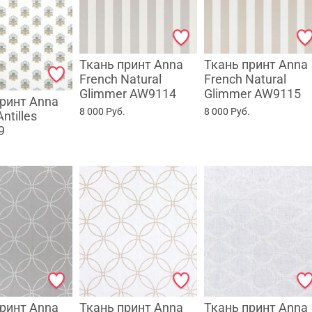
WhatsApp
Ткань принт Anna
Ткань принт Anna
Telegram
French Natural
French Natural
Glimmer AW9114
Glimmer AW9115
принт Anna
8 000
Руб.
8 000
Руб.
ntilles
9
.
принт Anna
Ткань принт Anna
Ткань принт Anna