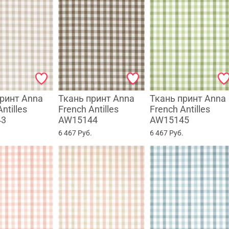
принт Anna
Ткань принт Anna
Ткань принт Anna
ntilles
French Antilles
French Antilles
43
AW15144
AW15145
.
6 467
Руб.
6 467
Руб.