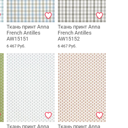
Ткань принт Anna
Ткань принт Anna
French Antilles
French Antilles
AW15151
AW15152
6 467
Руб.
6 467
Руб.
Ткань принт Anna
Ткань принт Anna