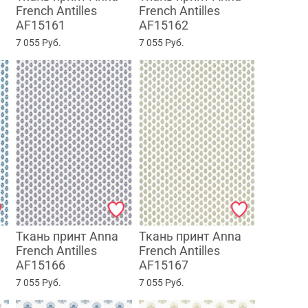
French Antilles
French Antilles
AF15161
AF15162
7 055
Руб.
7 055
Руб.
Ткань принт Anna
Ткань принт Anna
French Antilles
French Antilles
AF15166
AF15167
7 055
Руб.
7 055
Руб.