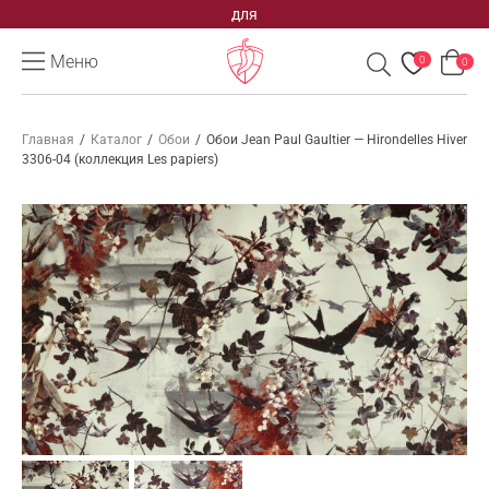
для
Меню
0
0
Главная
/
Каталог
/
Обои
/
Обои Jean Paul Gaultier — Hirondelles Hiver
3306-04 (коллекция Les papiers)