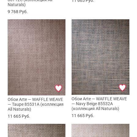
11 665
Руб.
Naturals)
9 768
Руб.
Обои Arte — WAFFLE WEAVE
Обои Arte — WAFFLE WEAVE
— Navy Beige 85532A
— Taupe 85531A (коллекция
(коллекция All Naturals)
All Naturals)
11 665
Руб.
11 665
Руб.