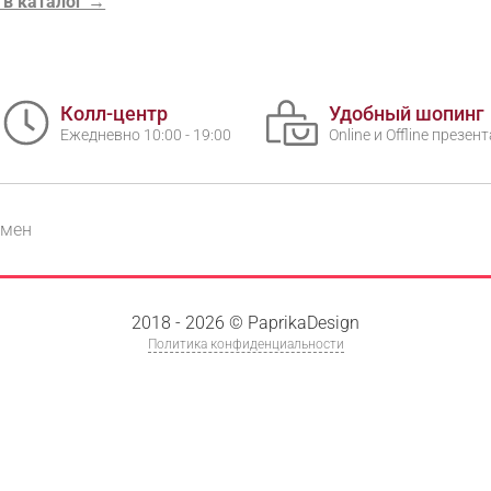
 в каталог →
Сканируйте QR с телефона
Max
Колл-центр
Удобный шопинг
WhatsApp
Ежедневно 10:00 - 19:00
Online и Offline презе
Telegram
бмен
2018 - 2026 © PaprikaDesign
Политика конфиденциальности