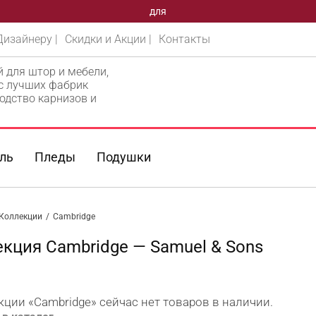
для
Дизайнеру |
Скидки и Акции |
Контакты
й для штор и мебели,
 с лучших фабрик
одство карнизов и
ль
Пледы
Подушки
Коллекции
/
Cambridge
кция Cambridge — Samuel & Sons
кции «Cambridge» сейчас нет товаров в наличии.