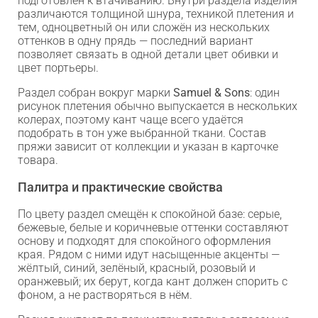
подготовлен к втачиванию. Внутри раздела изделия
различаются толщиной шнура, техникой плетения и
тем, одноцветный он или сложён из нескольких
оттенков в одну прядь — последний вариант
позволяет связать в одной детали цвет обивки и
цвет портьеры.
Раздел собран вокруг марки
Samuel & Sons
: один
рисунок плетения обычно выпускается в нескольких
колерах, поэтому кант чаще всего удаётся
подобрать в тон уже выбранной ткани. Состав
пряжи зависит от коллекции и указан в карточке
товара.
Палитра и практические свойства
По цвету раздел смещён к спокойной базе: серые,
бежевые, белые и коричневые оттенки составляют
основу и подходят для спокойного оформления
края. Рядом с ними идут насыщенные акценты —
жёлтый, синий, зелёный, красный, розовый и
оранжевый; их берут, когда кант должен спорить с
фоном, а не растворяться в нём.