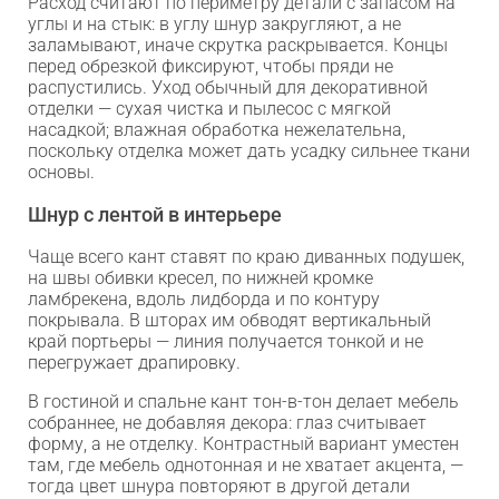
Расход считают по периметру детали с запасом на
углы и на стык: в углу шнур закругляют, а не
заламывают, иначе скрутка раскрывается. Концы
перед обрезкой фиксируют, чтобы пряди не
распустились. Уход обычный для декоративной
отделки — сухая чистка и пылесос с мягкой
насадкой; влажная обработка нежелательна,
поскольку отделка может дать усадку сильнее ткани
основы.
Шнур с лентой в интерьере
Чаще всего кант ставят по краю диванных подушек,
на швы обивки кресел, по нижней кромке
ламбрекена, вдоль лидборда и по контуру
Max
покрывала. В шторах им обводят вертикальный
край портьеры — линия получается тонкой и не
перегружает драпировку.
WhatsApp
В гостиной и спальне кант тон-в-тон делает мебель
собраннее, не добавляя декора: глаз считывает
Telegram
форму, а не отделку. Контрастный вариант уместен
там, где мебель однотонная и не хватает акцента, —
тогда цвет шнура повторяют в другой детали