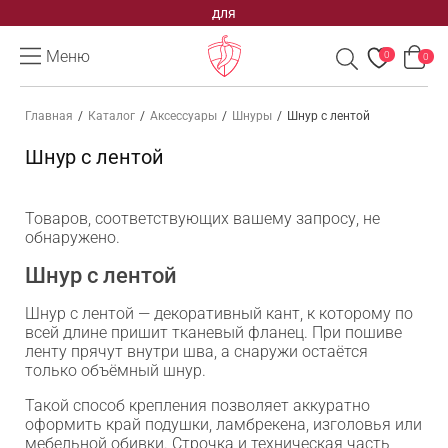
для
Меню
0
0
Главная
/
Каталог
/
Аксессуары
/
Шнуры
/
Шнур с лентой
Шнур с лентой
Товаров, соответствующих вашему запросу, не
обнаружено.
Шнур с лентой
Шнур с лентой — декоративный кант, к которому по
всей длине пришит тканевый фланец. При пошиве
ленту прячут внутри шва, а снаружи остаётся
только объёмный шнур.
Такой способ крепления позволяет аккуратно
оформить край подушки, ламбрекена, изголовья или
мебельной обивки. Строчка и техническая часть