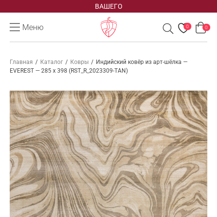
ВАШЕГО
Меню
0
0
Главная
/
Каталог
/
Ковры
/
Индийский ковёр из арт-шёлка —
EVEREST — 285 x 398 (RST_R_2023309-TAN)