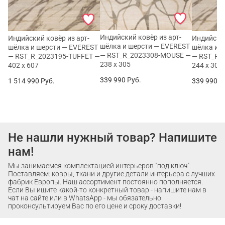
Индийский ковёр из арт-
Индийский ковёр из арт-
Индийский
шёлка и шерсти — EVEREST
шёлка и шерсти — EVEREST
шёлка и 
— RST_R_2023308-MOUSE —
— RST_R_2023195-TUFFET —
— RST_R_
238 x 305
402 x 607
244 x 305
339 990
Руб.
1 514 990
Руб.
339 990
Р
Не нашли нужный товар? Напишите
нам!
Мы занимаемся комплектацией интерьеров "под ключ".
Поставляем: ковры, ткани и другие детали интерьера с лучших
фабрик Европы. Наш ассортимент постоянно пополняется.
Если Вы ищите какой-то конкретный товар - напишите нам в
чат на сайте или в WhatsApp - мы обязательно
проконсультируем Вас по его цене и сроку доставки!