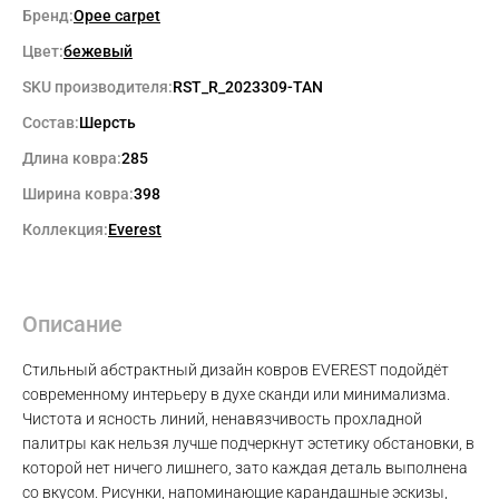
Бренд:
Opee carpet
Цвет:
бежевый
SKU производителя:
RST_R_2023309-TAN
Состав:
Шерсть
Длина ковра:
285
Ширина ковра:
398
Коллекция:
Everest
Описание
Стильный абстрактный дизайн ковров EVEREST подойдёт
современному интерьеру в духе сканди или минимализма.
Чистота и ясность линий, ненавязчивость прохладной
палитры как нельзя лучше подчеркнут эстетику обстановки, в
которой нет ничего лишнего, зато каждая деталь выполнена
со вкусом. Рисунки, напоминающие карандашные эскизы,