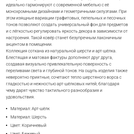
идеально гармонируют с современной мебелью с её
монохромными дизайнами и геометричными силуэтами. При
этом изящные вариации графитовых, пепельных и песочных
тонов позволяют создать универсальный фон для предметов
и с лёгкостью регулировать яркость декора в зависимости от
настроения. Такой ковёр станет безупречным лаконичным
акцентом в помещении.
Коллекция соткана из натуральной шерсти и арт-шёлка.
Блестящая и матовая фактуры дополняют друг друга,
создавая визуально привлекательную поверхность с
Max
переливами света и глубиной тонов. На ощупь изделия также
невероятно приятные, сочетают тепло шерстяного ворса с
гладкостью и нежностью арт-шёлковых нитей, благодаря
WhatsApp
чему дарят чувство тактильного разнообразия и
удовольствия.
Telegram
Материал: Арт-шёлк
Материал: Шерсть
Цвет: Коричневый
Цвет: Бежевый