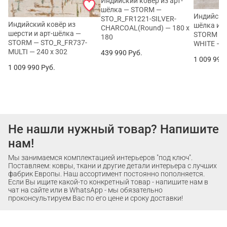
Индийский ковёр из арт-
шёлка — STORM —
Индийский
STO_R_FR1221-SILVER-
Индийский ковёр из
шёлка и ш
CHARCOAL(Round) — 180 x
шерсти и арт-шёлка —
STORM — 
180
STORM — STO_R_FR737-
WHITE — 2
MULTI — 240 x 302
439 990
Руб.
1 009 990
1 009 990
Руб.
Не нашли нужный товар? Напишите
нам!
Мы занимаемся комплектацией интерьеров "под ключ".
Поставляем: ковры, ткани и другие детали интерьера с лучших
фабрик Европы. Наш ассортимент постоянно пополняется.
Если Вы ищите какой-то конкретный товар - напишите нам в
чат на сайте или в WhatsApp - мы обязательно
проконсультируем Вас по его цене и сроку доставки!