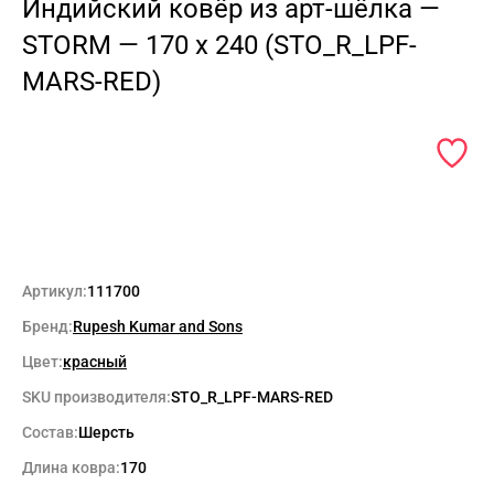
Индийский ковёр из арт-шёлка —
STORM — 170 x 240 (STO_R_LPF-
MARS-RED)
Артикул:
111700
Бренд:
Rupesh Kumar and Sons
Цвет:
красный
SKU производителя:
STO_R_LPF-MARS-RED
Состав:
Шерсть
Длина ковра:
170