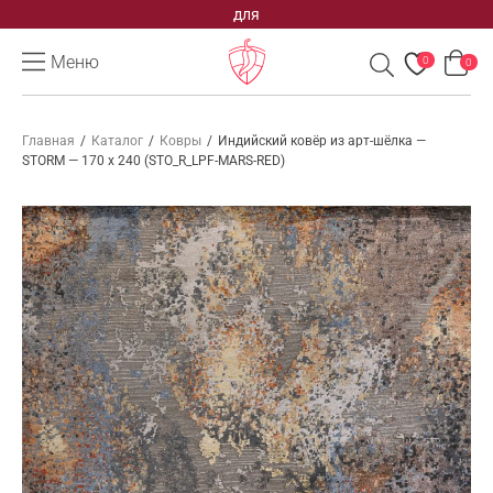
для
Меню
0
0
Главная
/
Каталог
/
Ковры
/
Индийский ковёр из арт-шёлка —
STORM — 170 x 240 (STO_R_LPF-MARS-RED)