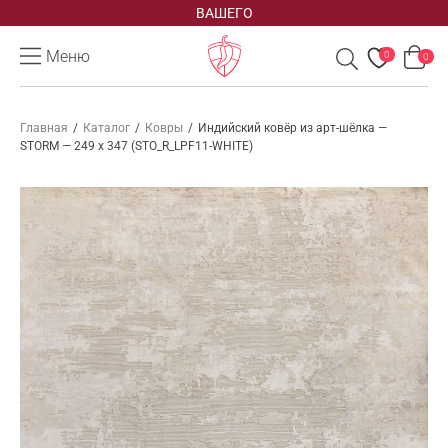
ВАШЕГО
Меню
0
0
Главная
/
Каталог
/
Ковры
/
Индийский ковёр из арт-шёлка —
STORM — 249 x 347 (STO_R_LPF11-WHITE)