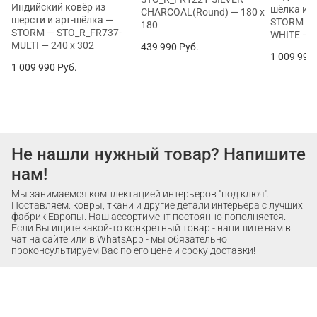
Индийский ковёр из
шёлка и ш
CHARCOAL(Round) — 180 x
шерсти и арт-шёлка —
STORM — 
180
STORM — STO_R_FR737-
WHITE — 2
MULTI — 240 x 302
439 990
Руб.
1 009 990
1 009 990
Руб.
Не нашли нужный товар? Напишите
нам!
Мы занимаемся комплектацией интерьеров "под ключ".
Поставляем: ковры, ткани и другие детали интерьера с лучших
фабрик Европы. Наш ассортимент постоянно пополняется.
Если Вы ищите какой-то конкретный товар - напишите нам в
чат на сайте или в WhatsApp - мы обязательно
проконсультируем Вас по его цене и сроку доставки!