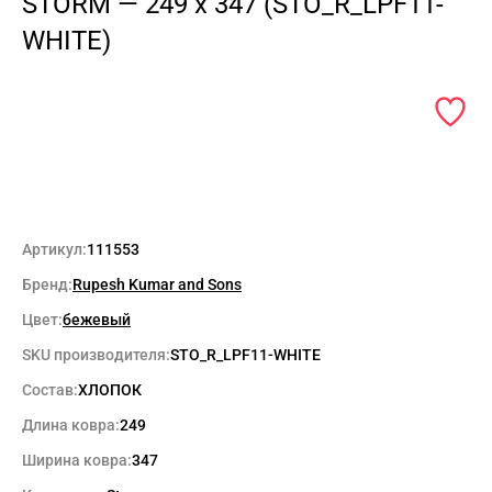
STORM — 249 x 347 (STO_R_LPF11-
WHITE)
Артикул:
111553
Бренд:
Rupesh Kumar and Sons
Цвет:
бежевый
SKU производителя:
STO_R_LPF11-WHITE
Состав:
ХЛОПОК
Длина ковра:
249
Ширина ковра:
347