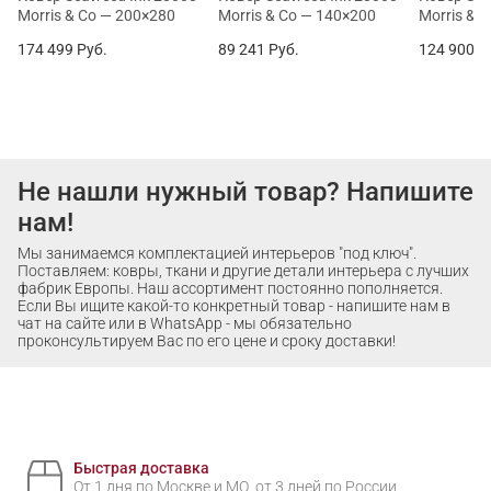
Morris & Co — 200×280
Morris & Co — 140×200
Morris & 
174 499
Руб.
89 241
Руб.
124 900
Р
Не нашли нужный товар? Напишите
нам!
Мы занимаемся комплектацией интерьеров "под ключ".
Поставляем: ковры, ткани и другие детали интерьера с лучших
фабрик Европы. Наш ассортимент постоянно пополняется.
Если Вы ищите какой-то конкретный товар - напишите нам в
чат на сайте или в WhatsApp - мы обязательно
проконсультируем Вас по его цене и сроку доставки!
Быстрая доставка
От 1 дня по Москве и МО, от 3 дней по России