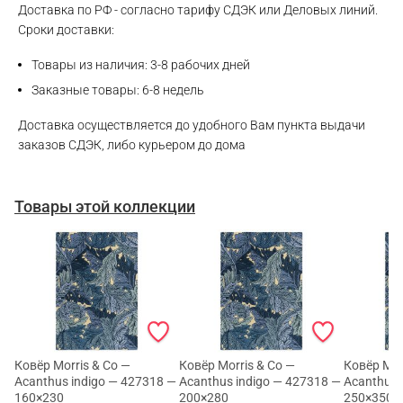
Доставка по РФ - согласно тарифу СДЭК или Деловых линий.
WhatsApp
Сроки доставки:
Telegram
Товары из наличия: 3-8 рабочих дней
Заказные товары: 6-8 недель
Доставка осуществляется до удобного Вам пункта выдачи
заказов СДЭК, либо курьером до дома
Товары этой коллекции
Ковёр Morris & Co —
Ковёр Morris & Co —
Ковёр Mor
Acanthus indigo — 427318 —
Acanthus indigo — 427318 —
Acanthus 
160×230
200×280
250×350