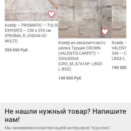
Ковёр — PRISMATIC — TULSI
EXPORTS — 250 x 295 см
(PRISMA_R_VISION-02-
MULTI)
Ковёр из эвкалиптового
Ковёр — 
шёлка Турция CROWN
VALENTIS
559 990
Руб.
(VALENTIS CARPET) —
340 — CR
200x300x6
LBGE-L.B
(CRO_M_A741AP- LBGE-
199 500
Р
L.BGE)
149 900
Руб.
Не нашли нужный товар? Напишите
нам!
Мы занимаемся комплектацией интерьеров "под ключ".