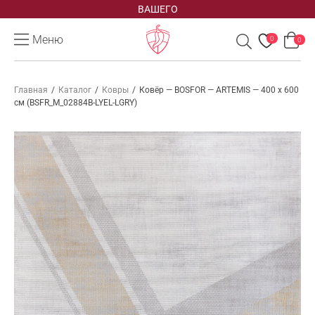
ВАШЕГО
Меню
0
0
Главная
/
Каталог
/
Ковры
/
Ковёр — BOSFOR — ARTEMIS — 400 x 600
см (BSFR_M_02884B-LYEL-LGRY)