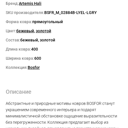
Бренд:
Artemis Hali
SKU производителя:
BSFR_M_02884B-LYEL-LGRY
Форма ковра:
прямоугольный
Цвет:
бежевый
,
золотой
Состав:
бежевый, золотой
Длина ковра:
400
Ширина ковра:
600
Коллекция:
Bosfor
Описание
Абстрактные и природные мотивы ковров BOSFOR станут
украшением современного интерьера и подарят
минималистичной обстановке ощущение выразительности
без перегруженности. Коллекция предлагает выбор из