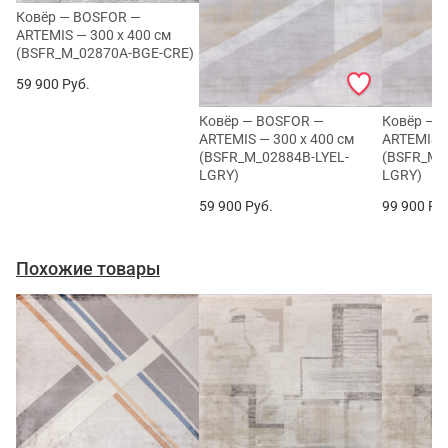
Ковёр — BOSFOR —
ARTEMIS — 300 x 400 см
(BSFR_M_02870A-BGE-CRE)
59 900
Руб.
Ковёр — BOSFOR —
Ковёр — 
ARTEMIS — 300 x 400 см
ARTEMIS —
(BSFR_M_02884B-LYEL-
(BSFR_M_
LGRY)
LGRY)
59 900
Руб.
99 900
Ру
Похожие товары