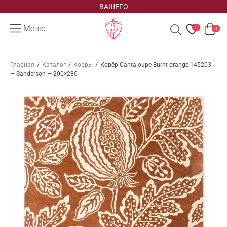
ВАШЕГО
Меню
0
0
Главная
/
Каталог
/
Ковры
/
Ковёр Cantaloupe Burnt orange 145203
— Sanderson — 200×280