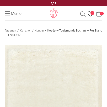
для
Меню
0
0
Главная
/
Каталог
/
Ковры
/
Ковёр — Toulemonde Bochart — Fez Blanc
— 170 x 240