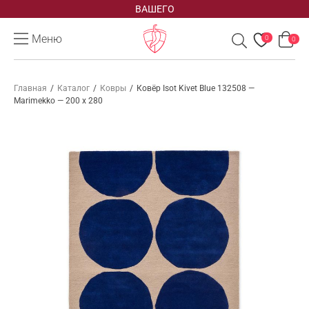
ВАШЕГО
Меню
0
0
Главная
/
Каталог
/
Ковры
/
Ковёр Isot Kivet Blue 132508 —
Marimekko — 200 x 280