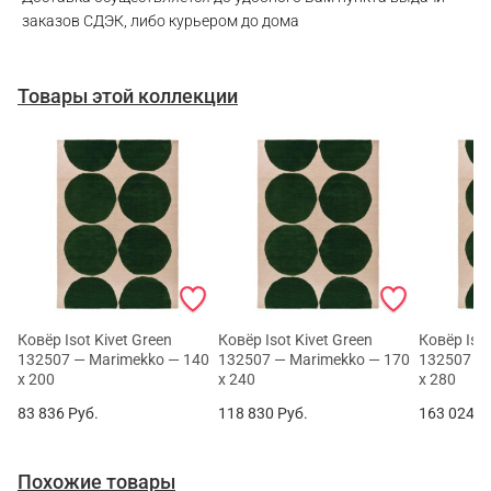
заказов СДЭК, либо курьером до дома
Товары этой коллекции
Ковёр Isot Kivet Green
Ковёр Isot Kivet Green
Ковёр Isot
132507 — Marimekko — 140
132507 — Marimekko — 170
132507 — 
x 200
x 240
x 280
83 836
Руб.
118 830
Руб.
163 024
Р
Похожие товары