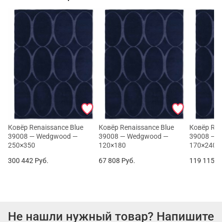
Ковёр Renaissance Blue
Ковёр Renaissance Blue
Ковёр Ren
39008 — Wedgwood —
39008 — Wedgwood —
39008 — 
250×350
120×180
170×240
300 442
Руб.
67 808
Руб.
119 115
Р
Не нашли нужный товар? Напишите