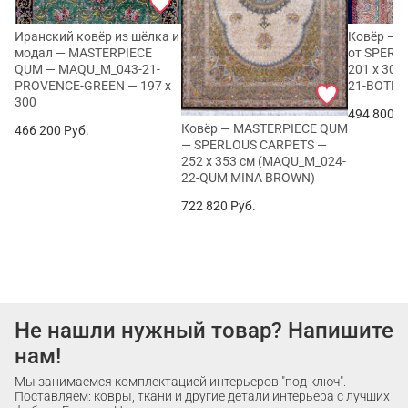
Иранский ковёр из шёлка и
Ковёр — 
модал — MASTERPIECE
от SPERL
QUM — MAQU_M_043-21-
201 x 30
PROVENCE-GREEN — 197 x
21-BOTE
300
494 800
Р
Ковёр — MASTERPIECE QUM
466 200
Руб.
— SPERLOUS CARPETS —
252 x 353 см (MAQU_M_024-
22-QUM MINA BROWN)
722 820
Руб.
Не нашли нужный товар? Напишите
нам!
Мы занимаемся комплектацией интерьеров "под ключ".
Поставляем: ковры, ткани и другие детали интерьера с лучших