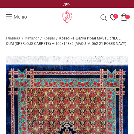
для
Меню
0
0
Главная
/
Каталог
/
Ковры
/
Ковёр из шёлка Иран MASTERPIECE
QUM (SPERLOUS CARPETS) — 100x148x5 (MAQU_M_062-21-ROSES-NAVY)