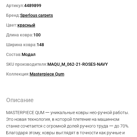
Артикул:
4489899
Бренд:
Sperlous carpets
Цвет:
красный
Длина ковра:
100
Ширина ковра:
148
Состав:
Модал
SKU производителя:
MAQU_M_062-21-ROSES-NAVY
Коллекция:
Masterpiece Qum
Описание
MASTERPIECE QUM 一 уникальные ковры нео-ручной работы.
Это новая технология, в которой плетение на машинном
станке сочетается с огромной долей ручного труда 一 до 70%.
Благодаря этому, ковры выглядят в точности как ручные и