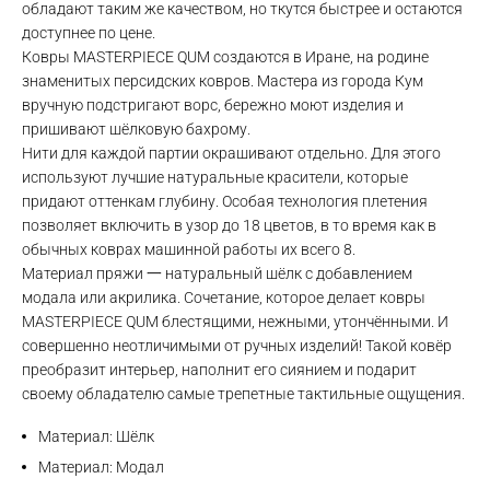
обладают таким же качеством, но ткутся быстрее и остаются
доступнее по цене.
Ковры MASTERPIECE QUM создаются в Иране, на родине
знаменитых персидских ковров. Мастера из города Кум
вручную подстригают ворс, бережно моют изделия и
пришивают шёлковую бахрому.
Нити для каждой партии окрашивают отдельно. Для этого
используют лучшие натуральные красители, которые
придают оттенкам глубину. Особая технология плетения
позволяет включить в узор до 18 цветов, в то время как в
обычных коврах машинной работы их всего 8.
Материал пряжи 一 натуральный шёлк с добавлением
модала или акрилика. Сочетание, которое делает ковры
Max
MASTERPIECE QUM блестящими, нежными, утончёнными. И
совершенно неотличимыми от ручных изделий! Такой ковёр
WhatsApp
преобразит интерьер, наполнит его сиянием и подарит
своему обладателю самые трепетные тактильные ощущения.
Telegram
Материал: Шёлк
Материал: Модал