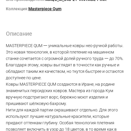
Коллекция:
Masterpiece Qum
Описание
MASTERPIECE QUM 一 уникальные ковры нео-ручной работы.
Это новая технология, в которой плетение на машинном
станке сочетается с огромной долей ручного труда 一 до 70%.
Благодаря этому, ковры выглядят в точности как ручные и
обладают таким же качеством, но ткутся быстрее и остаются
доступнее по цене.
Ковры MASTERPIECE QUM создаются в Иране, на родине
знаменитых персидских ковров. Мастера из города Кум
вручную подстригают ворс, бережно моют изделия и
пришивают шёлковую бахрому.
Нити для каждой партии окрашивают отдельно. Для этого
используют лучшие натуральные красители, которые
придают оттенкам глубину. Особая технология плетения
позволяет включить в узор до 18 цветов, в то время как в