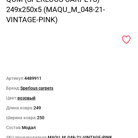
249x250x5 (MAQU_M_048-21-
VINTAGE-PINK)
Артикул:
4489911
Бренд:
Sperlous carpets
Цвет:
розовый
Длина ковра:
249
Ширина ковра:
250
Состав:
Модал
SKU производителя:
MAQU_M_048-21-VINTAGE-PINK