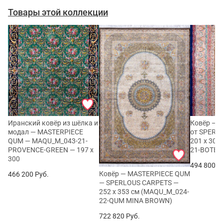
Товары этой коллекции
Иранский ковёр из шёлка и
Ковёр — 
модал — MASTERPIECE
от SPERL
QUM — MAQU_M_043-21-
201 x 30
PROVENCE-GREEN — 197 x
21-BOTE
300
494 800
Р
Ковёр — MASTERPIECE QUM
466 200
Руб.
— SPERLOUS CARPETS —
252 x 353 см (MAQU_M_024-
22-QUM MINA BROWN)
722 820
Руб.