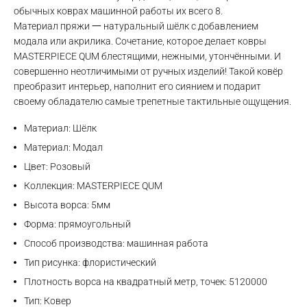
обычных коврах машинной работы их всего 8.
Материал пряжи 一 натуральный шёлк с добавлением
модала или акрилика. Сочетание, которое делает ковры
MASTERPIECE QUM блестящими, нежными, утончёнными. И
совершенно неотличимыми от ручных изделий! Такой ковёр
преобразит интерьер, наполнит его сиянием и подарит
своему обладателю самые трепетные тактильные ощущения.
Max
Материал: Шёлк
WhatsApp
Материал: Модал
Цвет: Розовый
Telegram
Коллекция: MASTERPIECE QUM
Высота ворса: 5мм
Форма: прямоугольный
Способ производства: машинная работа
Тип рисунка: флористический
Плотность ворса на квадратный метр, точек: 5120000
Тип: Ковер