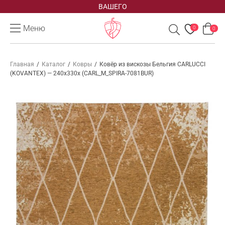
ВАШЕГО
Меню
0
0
Главная
/
Каталог
/
Ковры
/
Ковёр из вискозы Бельгия CARLUCCI
(KOVANTEX) — 240x330x (CARL_M_SPIRA-7081BUR)