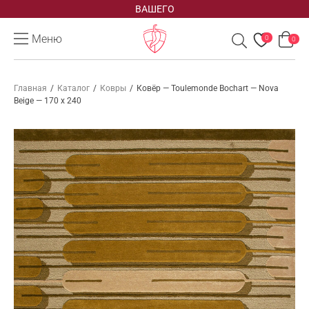
ВАШЕГО
Меню
0
0
Главная
/
Каталог
/
Ковры
/
Ковёр — Toulemonde Bochart — Nova
Beige — 170 x 240