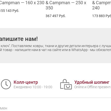
Campman — 160 x 230
& Campman — 250 x
& Campm
350
240
155 143
Руб.
367 497
Руб.
173 883
Руб
апишите нам!
ключ". Поставляем: ковры, ткани и другие детали интерьера с луч
 товар - напишите нам в чат на сайте или в WhatsApp - мы обязате
Колл-центр
Удобный шопинг
Ежедневно 10:00 - 19:00
Online и Offline презе
бмен