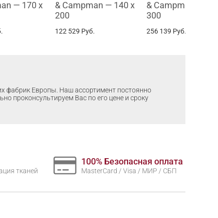
an — 170 x
& Campman — 140 x
& Campman — 200
200
300
.
122 529
Руб.
256 139
Руб.
ших фабрик Европы. Наш ассортимент постоянно
льно проконсультируем Вас по его цене и сроку
100% Безопасная оплата
нтация тканей
MasterCard / Visa / МИР / СБП