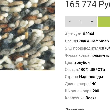
165 774
Ру
-
+
Артикул:
102044
Бренд:
Brink & Campman
SKU производителя:
070
Форма ковра:
прямоуго
Цвет:
голубой
Состав:
100% ШЕРСТЬ
Страна:
Нидерланды
Длина ковра:
140
Ширина ковра:
200
Коллекция:
Rocks
Доставка