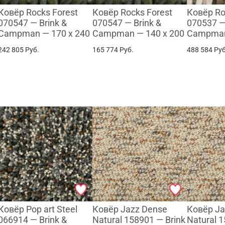
Ковёр Rocks Forest
Ковёр Rocks Forest
Ковёр R
070547 — Brink &
070547 — Brink &
070537 —
Campman — 170 x 240
Campman — 140 x 200
Campman
242 805
Руб.
165 774
Руб.
488 584
Руб
Ковёр Pop art Steel
Ковёр Jazz Dense
Ковёр Ja
066914 — Brink &
Natural 158901 — Brink
Natural 1