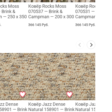
ocks Moss
Ковёр Rocks Moss
Ковёр Rocks Dese
 Brink &
070537 — Brink &
070531 — Brink &
 — 250 x 350
Campman — 200 x 300
Campman — 200 x
.
366 145
Руб.
366 145
Руб.
zz Dense
Ковёр Jazz Dense
Ковёр Jazz Dens
58901 — Brink
Natural 158901 — Brink
Natural 158901 — 