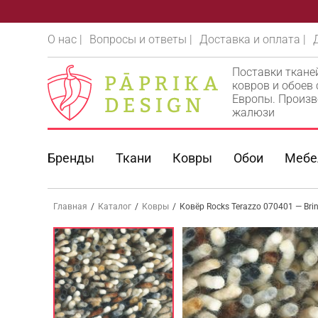
О нас |
Вопросы и ответы |
Доставка и оплата |
Поставки ткане
ковров и обоев
Европы. Произв
жалюзи
Бренды
Ткани
Ковры
Обои
Мебе
Главная
/
Каталог
/
Ковры
/
Ковёр Rocks Terazzo 070401 — Br