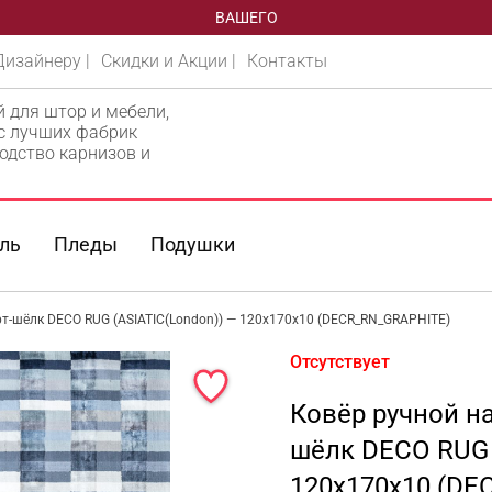
ВАШЕГО
Дизайнеру |
Скидки и Акции |
Контакты
й для штор и мебели,
 с лучших фабрик
одство карнизов и
ль
Пледы
Подушки
рт-шёлк DECO RUG (ASIATIC(London)) — 120x170x10 (DECR_RN_GRAPHITE)
Отсутствует
Ковёр ручной на
шёлк DECO RUG 
120x170x10 (DE