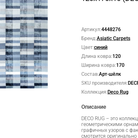
Артикул:
4448276
Бренд:
Asiatic Carpets
Цвет:
синий
Длина ковра:
120
Ширина ковра:
170
Состав:
Арт-шёлк
SKU производителя:
DEC
Коллекция:
Deco Rug
Описание
DECO RUG – это коллекц
геометрическими орнам
графичных узоров с фак
смотрится оригинально 