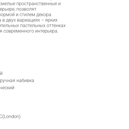
смелые пространственные и
ерьере, позволят
ормой и стилем декора.
 в двух вариациях – ярких
епельных пастельных оттенках
я современного интерьера.
ый
 ручная набивка
ический
C(London)