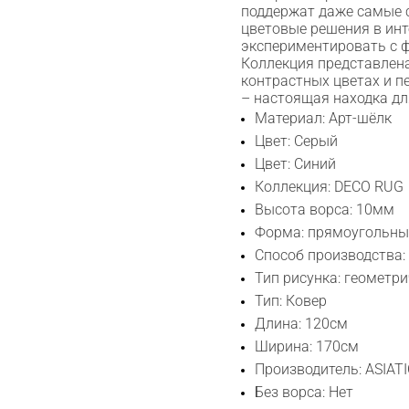
поддержат даже самые 
цветовые решения в инт
экспериментировать с ф
Коллекция представлена
контрастных цветах и п
– настоящая находка дл
Материал: Арт-шёлк
Цвет: Серый
Цвет: Синий
Коллекция: DECO RUG
Высота ворса: 10мм
Форма: прямоугольн
Способ производства:
Тип рисунка: геометр
Тип: Ковер
Длина: 120см
Сканируйте QR с телефона
Ширина: 170см
Max
Производитель: ASIATI
Без ворса: Нет
WhatsApp