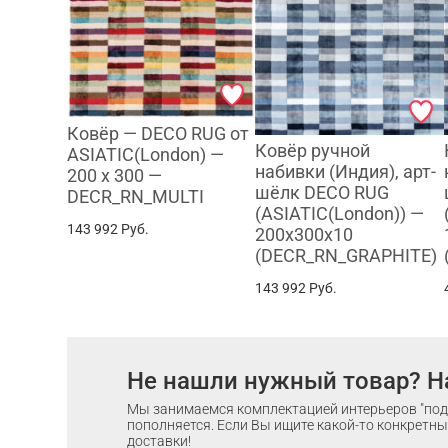
Ковёр — DECO RUG от
Ковёр ручной
ASIATIC(London) —
набивки (Индия), арт-
200 x 300 —
шёлк DECO RUG
DECR_RN_MULTI
(ASIATIC(London)) —
143 992
Руб.
200x300x10
(DECR_RN_GRAPHITE)
143 992
Руб.
Не нашли нужный товар? Н
Мы занимаемся комплектацией интерьеров "под 
пополняется. Если Вы ищите какой-то конкретный
доставки!