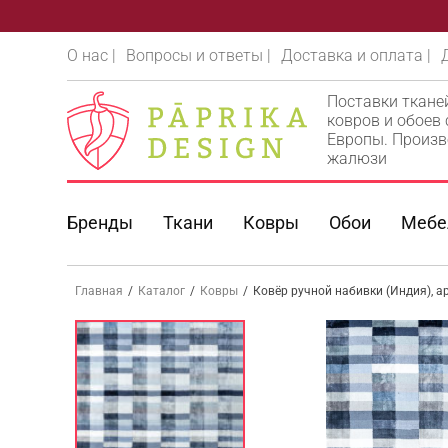
О нас |
Вопросы и ответы |
Доставка и оплата |
Поставки ткане
ковров и обоев
Европы. Произв
жалюзи
Бренды
Ткани
Ковры
Обои
Мебе
Главная
/
Каталог
/
Ковры
/
Ковёр ручной набивки (Индия), а