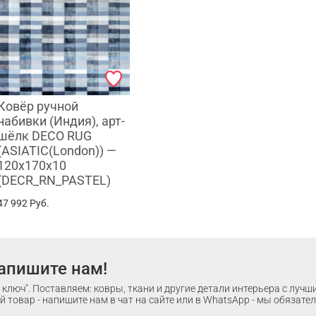
Ковёр ручной
набивки (Индия), арт-
шёлк DECO RUG
(ASIATIC(London)) —
120x170x10
(DECR_RN_PASTEL)
47 992
Руб.
апишите нам!
ключ". Поставляем: ковры, ткани и другие детали интерьера с луч
 товар - напишите нам в чат на сайте или в WhatsApp - мы обязате