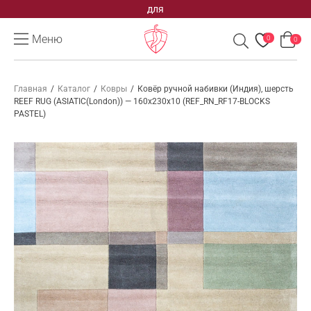
для
Меню
0
0
Главная
/
Каталог
/
Ковры
/
Ковёр ручной набивки (Индия), шерсть
REEF RUG (ASIATIC(London)) — 160x230x10 (REF_RN_RF17-BLOCKS
PASTEL)