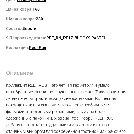
Длина ковра:
160
Ширина ковра:
230
Состав:
Шерсть
SKU производителя:
REF_RN_RF17-BLOCKS PASTEL
Коллекция:
Reef Rug
Описание
Коллекция REEF RUG – это чёткая геометрия и умело
Max
подобранные, слегка приглушённые оттенки. Такое сочетание
делает ковры практически универсальными. Коллекция
WhatsApp
подходит как для смелых интерьеров с необычными
формами и цветовыми решениями, так и для более
сдержанных, лаконичных вариантов. Ковры REEF RUG
Telegram
добавят пространству динамики и живости и станут
отличным выбором для современной гостиной или рабочего