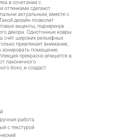
лка в сочетании с
и оттенками сделают
спальни актуальным, вместе с
 Такой дизайн позволит
товые акценты, подчеркнув
ого декора. Однотонные ковры
за счёт широких рельефных
только привлекает внимание,
о зонировать помещение.
ллекция прекрасно впишется в
 от лаконичного
ого бохо, и создаст
ый
 ручная работа
ый с текстурой
ический