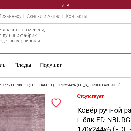
для
Дизайнеру |
Скидки и Акции |
Контакты
й для штор и мебели,
 с лучших фабрик
одство карнизов и
ль
Пледы
Подушки
рт-шёлк EDINBURG (OPEE CARPET) — 170x244x6 (EDI_R_BORDER-LAVENDER)
Отсутствует
Ковёр ручной ра
шёлк EDINBURG
170x244x6 (EDI