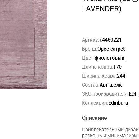
LAVENDER)
Артикул:
4460221
Бренд:
Opee carpet
Цвет:
фиолетовый
Длина ковра:
170
Ширина ковра:
244
Состав:
Арт-шёлк
SKU производителя:
EDI
Коллекция:
Edinburg
Описание
Привлекательный дизай
роскошь и минимализм 