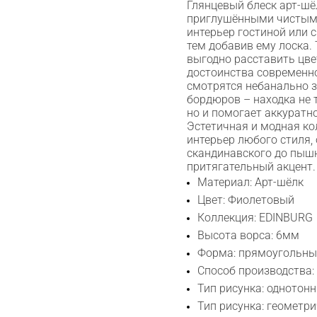
Глянцевый блеск арт-шё
приглушёнными чистым
интерьер гостиной или 
тем добавив ему лоска.
выгодно расставить цве
достоинства современн
смотрятся небанально 
бордюров – находка не 
но и помогает аккуратн
Эстетичная и модная ко
интерьер любого стиля,
скандинавского до пышн
притягательный акцент.
Материал: Арт-шёлк
Цвет: Фиолетовый
Коллекция: EDINBURG
Высота ворса: 6мм
Форма: прямоугольн
Способ производства:
Тип рисунка: однотонн
Сканируйте QR с телефона
Тип рисунка: геометр
Max