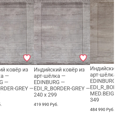
Индийский ковёр
й ковёр из
Индийский ковёр из
арт-шёлка —
ка —
арт-шёлка —
EDINBURG —
G —
EDINBURG —
EDI_R_BORDER-
ORDER-GREY —
EDI_R_BORDER-GREY —
MED.BEIGE — 244 
7
240 x 299
349
.
419 990
Руб.
484 990
Руб.