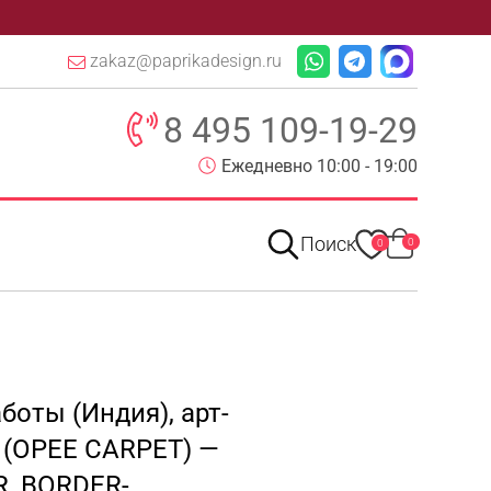
zakaz@paprikadesign.ru
8 495 109-19-29
Ежедневно 10:00 - 19:00
Поиск
0
0
боты (Индия), арт-
 (OPEE CARPET) —
_R_BORDER-