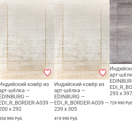
Индийски
арт-шёл
EDINBUR
Индийский ковёр из
Индийский ковёр из
EDI_R_B
арт-шёлка —
арт-шёлка —
293 x 39
EDINBURG —
EDINBURG —
EDI_R_BORDER-A039 —
EDI_R_BORDER-A039 —
729 990
Руб
200 x 292
239 x 305
354 990
Руб.
419 990
Руб.