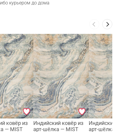
либо курьером до дома
й ковёр из
Индийский ковёр из
Индийский ковёр
ка — MIST
арт-шёлка — MIST
арт-шёлка — MIS