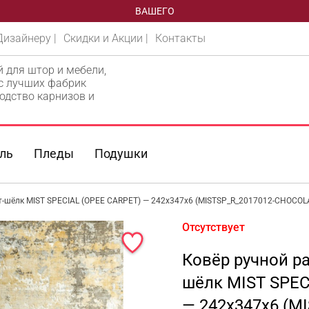
ВАШЕГО
Дизайнеру |
Скидки и Акции |
Контакты
й для штор и мебели,
 с лучших фабрик
одство карнизов и
ль
Пледы
Подушки
рт-шёлк MIST SPECIAL (OPEE CARPET) — 242x347x6 (MISTSP_R_2017012-CHOCOL
Отсутствует
Ковёр ручной ра
шёлк MIST SPEC
— 242x347x6 (M