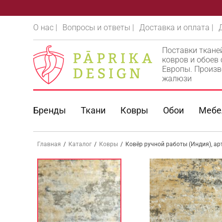
О нас |
Вопросы и ответы |
Доставка и оплата |
Поставки ткане
ковров и обоев
Европы. Произв
жалюзи
Бренды
Ткани
Ковры
Обои
Мебе
Главная
/
Каталог
/
Ковры
/
Ковёр ручной работы (Индия), а