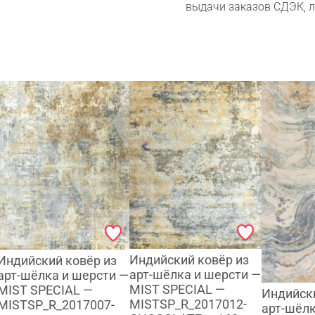
выдачи заказов СДЭК, 
Индийский ковёр из
Индийский ковёр из
арт-шёлка и шерсти —
арт-шёлка и шерсти —
MIST SPECIAL —
MIST SPECIAL —
Индийски
MISTSP_R_2017012-
MISTSP_R_2017007-
арт-шёл