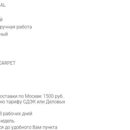
IAL
ый
 ручная работа
тный
 CARPET
ставки по Москве: 1500 руб..
сно тарифу СДЭК или Деловых
8 рабочих дней
 недель
я до удобного Вам пункта