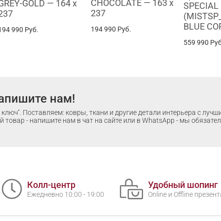
CHOCOLATE — 163 x
GREY-GOLD — 164 x
SPECIAL 
237
237
(MISTSP
BLUE CO
194 990
Руб.
194 990
Руб.
559 990
Руб
апишите нам!
ключ". Поставляем: ковры, ткани и другие детали интерьера с луч
 товар - напишите нам в чат на сайте или в WhatsApp - мы обязате
Колл-центр
Удобный шопинг
Ежедневно 10:00 - 19:00
Online и Offline презе