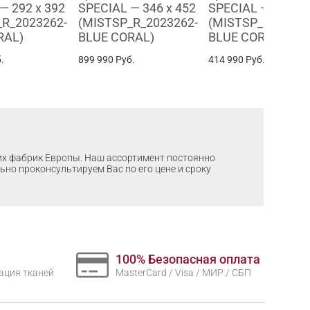
— 292 x 392
SPECIAL — 346 x 452
SPECIAL — 244 x 
_R_2023262-
(MISTSP_R_2023262-
(MISTSP_R_20232
RAL)
BLUE CORAL)
BLUE CORAL)
.
899 990
Руб.
414 990
Руб.
ших фабрик Европы. Наш ассортимент постоянно
льно проконсультируем Вас по его цене и сроку
100% Безопасная оплата
нтация тканей
MasterCard / Visa / МИР / СБП