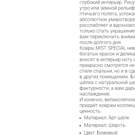
глубокий интерьер. Ри
утро или земной рельеф
птичьего полёта, успока
абсолютное умиротворе
расслабляет и вдохновл
только стать украшение
вам переключить внима
после долгого дня.
Ковры MIST SPECIAL нев
богатых красок и делик
вносят в интерьер ноту
прекрасно смотрятся не
стиле спальни, но и в 
в других помещениях. Б
шёлка с натуральной ш
фактурности, а вам дар
наслаждение.
И конечно, великолепно
придаёт коврам коллек
ценность.
Материал: Арт-шёлк
Материал: Шерсть
Цвет: Бежевый