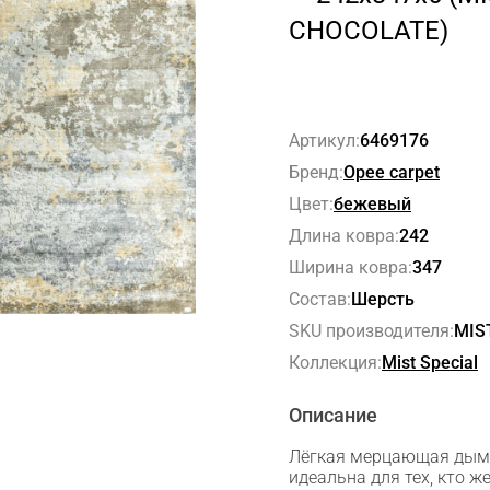
CHOCOLATE)
Артикул:
6469176
Бренд:
Opee carpet
Цвет:
бежевый
Длина ковра:
242
Ширина ковра:
347
Состав:
Шерсть
SKU производителя:
MIS
Коллекция:
Mist Special
Описание
Лёгкая мерцающая дымк
идеальна для тех, кто 