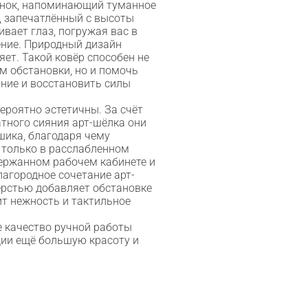
сунок, напоминающий туманное
, запечатлённый с высоты
ивает глаз, погружая вас в
ние. Природный дизайн
яет. Такой ковёр способен не
м обстановки, но и помочь
ние и восстановить силы
ероятно эстетичны. За счёт
атного сияния арт-шёлка они
 шика, благодаря чему
 только в расслабленном
сдержанном рабочем кабинете и
лагородное сочетание арт-
ерстью добавляет обстановке
ит нежность и тактильное
е качество ручной работы
ции ещё большую красоту и