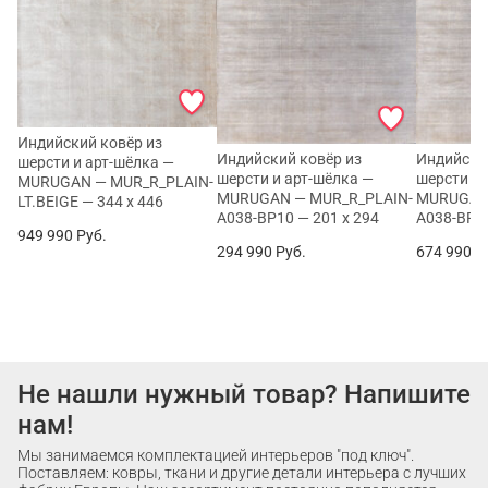
Индийский ковёр из
Индийский ковёр из
Индийски
шерсти и арт-шёлка —
шерсти и арт-шёлка —
шерсти и 
MURUGAN — MUR_R_PLAIN-
MURUGAN — MUR_R_PLAIN-
MURUGAN 
LT.BEIGE — 344 x 446
A038-BP10 — 201 x 294
A038-BP10
949 990
Руб.
294 990
Руб.
674 990
Р
Не нашли нужный товар? Напишите
нам!
Мы занимаемся комплектацией интерьеров "под ключ".
Поставляем: ковры, ткани и другие детали интерьера с лучших