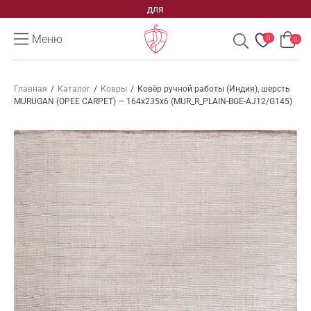
для
Меню
0
0
Главная
/
Каталог
/
Ковры
/
Ковёр ручной работы (Индия), шерсть
MURUGAN (OPEE CARPET) — 164x235x6 (MUR_R_PLAIN-BGE-AJ12/G145)