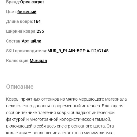
Бренд:
Opee carpet
Цвет:
бежевый
Длина ковра:
164
Ширина ковра:
235
Состав:
Арт-шёлк
SKU производителя:
MUR_R_PLAIN-BGE-AJ12/G145
Коллекция:
Murugan
Описание
Ковры приятных оттенков из мягко мерцающего материала
великолепно дополнят современный интерьер. Благодаря
особой технике плетения ковры обладают интересной
фактурой и многогранной колористической гаммой,
включающей в себя весь спектр основного цвета. Эта
коллекция — воплощение элегантного минимализма.