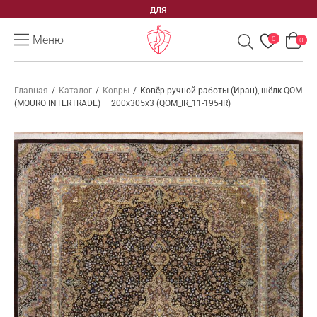
для
Меню
0
0
Главная
/
Каталог
/
Ковры
/
Ковёр ручной работы (Иран), шёлк QOM
(MOURO INTERTRADE) — 200x305x3 (QOM_IR_11-195-IR)