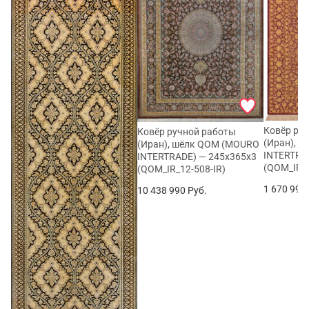
Ковёр ру
Ковёр ручной работы
(Иран), 
(Иран), шёлк QOM (MOURO
INTERTRA
INTERTRADE) — 245x365x3
(QOM_IR_
(QOM_IR_12-508-IR)
1 670 990
10 438 990
Руб.