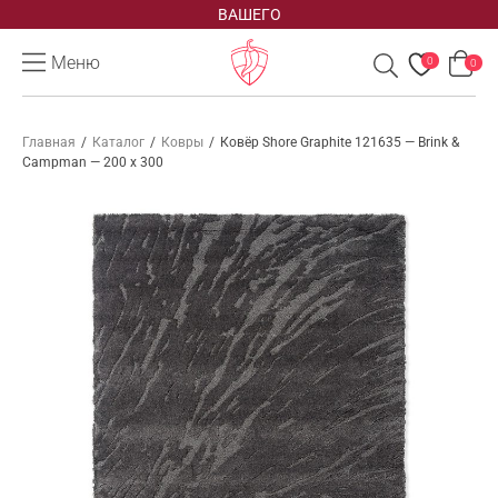
ВАШЕГО
Меню
0
0
Главная
/
Каталог
/
Ковры
/
Ковёр Shore Graphite 121635 — Brink &
Campman — 200 x 300