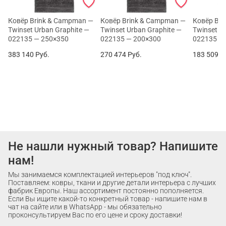
Ковёр Brink & Campman —
Ковёр Brink & Campman —
Ковёр Br
Twinset Urban Graphite —
Twinset Urban Graphite —
Twinset U
022135 — 250×350
022135 — 200×300
022135 —
383 140
Руб.
270 474
Руб.
183 509
Р
Не нашли нужный товар? Напишите
нам!
Мы занимаемся комплектацией интерьеров "под ключ".
Поставляем: ковры, ткани и другие детали интерьера с лучших
фабрик Европы. Наш ассортимент постоянно пополняется.
Если Вы ищите какой-то конкретный товар - напишите нам в
чат на сайте или в WhatsApp - мы обязательно
проконсультируем Вас по его цене и сроку доставки!