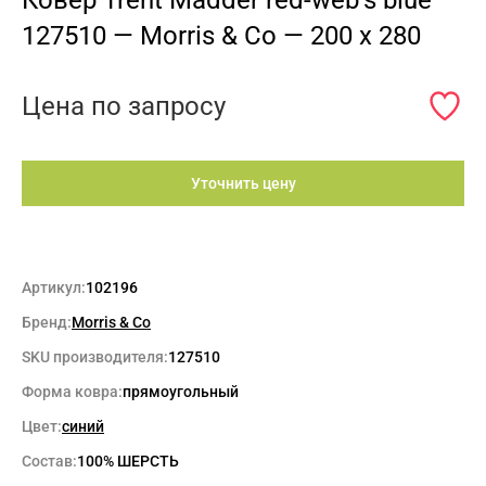
Ковёр Trent Madder red-web’s blue
127510 — Morris & Co — 200 x 280
Цена по запросу
Уточнить цену
Артикул:
102196
Бренд:
Morris & Co
SKU производителя:
127510
Форма ковра:
прямоугольный
Цвет:
синий
Max
Состав:
100% ШЕРСТЬ