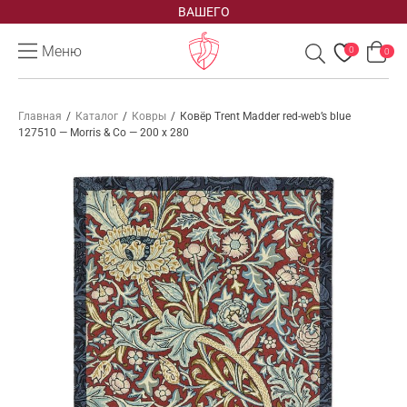
ВАШЕГО
Меню
0
0
Главная
/
Каталог
/
Ковры
/
Ковёр Trent Madder red-web’s blue
127510 — Morris & Co — 200 x 280