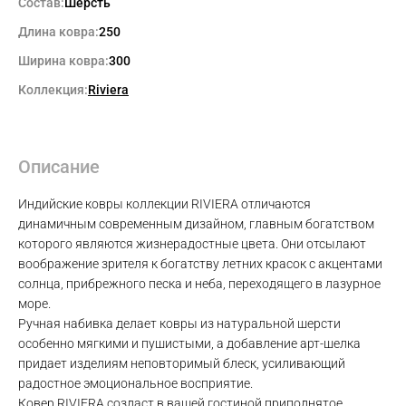
Состав:
Шерсть
Длина ковра:
250
Ширина ковра:
300
Коллекция:
Riviera
Описание
Индийские ковры коллекции RIVIERA отличаются
динамичным современным дизайном, главным богатством
которого являются жизнерадостные цвета. Они отсылают
воображение зрителя к богатству летних красок с акцентами
солнца, прибрежного песка и неба, переходящего в лазурное
море.
Ручная набивка делает ковры из натуральной шерсти
особенно мягкими и пушистыми, а добавление арт-шелка
придает изделиям неповторимый блеск, усиливающий
радостное эмоциональное восприятие.
Ковер RIVIERA создаст в вашей гостиной приподнятое