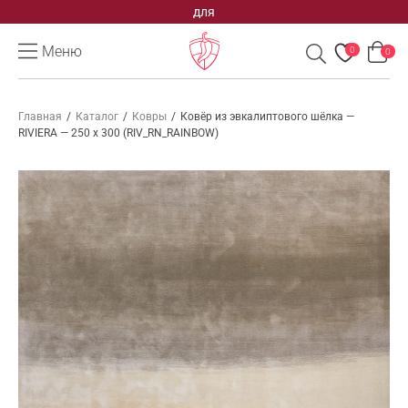
для
Меню
0
0
Главная
/
Каталог
/
Ковры
/
Ковёр из эвкалиптового шёлка —
RIVIERA — 250 x 300 (RIV_RN_RAINBOW)