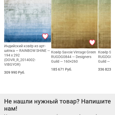
Индийский ковёр из арт-
шёлка — RAINBOW SHINE —
Ковёр Savoie Vintage Green
Ковёр Sav
194 x 292
RUGDG0844 — Designers
RUGDG084
(DOVR_R_2014002-
Guild — 160×260
Guild — 2
VIBGYOR)
185 671
Руб.
336 823
Р
309 990
Руб.
Не нашли нужный товар? Напишите
нам!