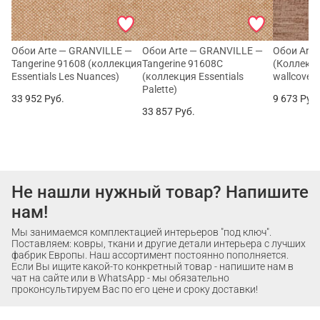
Обои Arte — GRANVILLE —
Обои Arte — GRANVILLE —
Обои Arte
Tangerine 91608 (коллекция
Tangerine 91608C
(Коллекци
Essentials Les Nuances)
(коллекция Essentials
wallcoveri
Palette)
33 952
Руб.
9 673
Руб
33 857
Руб.
Не нашли нужный товар? Напишите
нам!
Мы занимаемся комплектацией интерьеров "под ключ".
Поставляем: ковры, ткани и другие детали интерьера с лучших
фабрик Европы. Наш ассортимент постоянно пополняется.
Если Вы ищите какой-то конкретный товар - напишите нам в
чат на сайте или в WhatsApp - мы обязательно
проконсультируем Вас по его цене и сроку доставки!