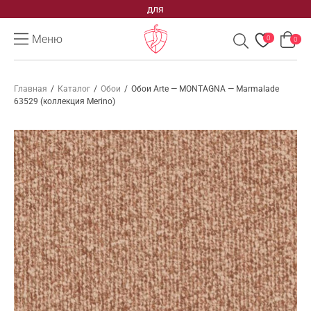
для
Меню
0
0
Главная
/
Каталог
/
Обои
/
Обои Arte — MONTAGNA — Marmalade
63529 (коллекция Merino)