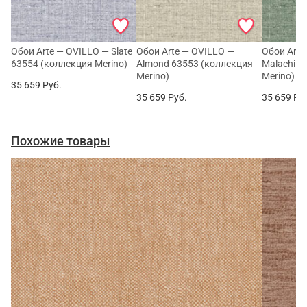
Обои Arte — OVILLO — Slate
Обои Arte — OVILLO —
Обои Arte
63554 (коллекция Merino)
Almond 63553 (коллекция
Malachite
Merino)
Merino)
35 659
Руб.
35 659
Руб.
35 659
Ру
Похожие товары