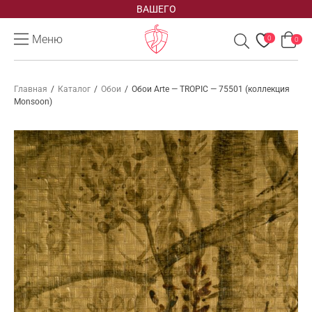
ВАШЕГО
Меню
0
0
Главная
/
Каталог
/
Обои
/
Обои Arte — TROPIC — 75501 (коллекция
Monsoon)