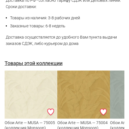
Доставка по РФ - согласно тарифу СДЭК или Деловых линий.
Сроки доставки:
Товары из наличия: 3-8 рабочих дней
Заказные товары: 6-8 недель
Доставка осуществляется до удобного Вам пункта выдачи
заказов СДЭК, либо курьером до дома
Товары этой коллекции
Обои Arte — MUSA — 75005
Обои Arte — MUSA — 75004
Обои Arte
(коллекция Monsoon)
(коллекция Monsoon)
(коллекц