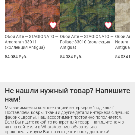
Обои Arte — STAGIONATO —
Обои Arte — STAGIONATO —
Обои Art
Amaranth 33011
Foliage 33010 (коллекция
Natural 3
(коллекция Antigua)
Antigua)
Antigua)
54 084
Руб.
54 084
Руб.
54 084
Ру
Не нашли нужный товар? Напишите
нам!
Мы занимаемся комплектацией интерьеров "под ключ".
Поставляем: ковры, ткани и другие детали интерьера с лучших
фабрик Европы. Наш ассортимент постоянно пополняется.
Если Вы ищите какой-то конкретный товар - напишите нам в
чат на сайте или в WhatsApp - мы обязательно
проконсультируем Вас по его цене и сроку доставки!