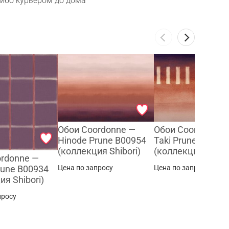
либо курьером до дома
Обои Coordonne —
Обои Coordonne 
Hinode Prune B00954
Taki Prune B0094
(коллекция Shibori)
(коллекция Shibor
ordonne —
Цена по запросу
Цена по запросу
Prune B00934
ия Shibori)
просу