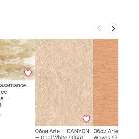
Casamance —
ree
ré —
8
.
Обои Arte — CANYON
Обои Arte — Sand
— Opal White 90551
Waves 67765