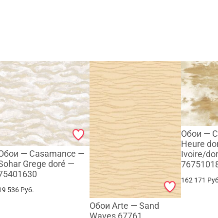
Обои — 
Heure do
Обои — Casamance —
Ivoire/do
Sohar Grege doré —
7675101
75401630
162 171
Руб
19 536
Руб.
Обои Arte — Sand
Waves 67761