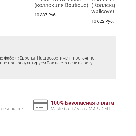
(коллекция Boutique)
(Коллекция Contr
wallcovering)
10 337
Руб.
10 622
Руб.
ших фабрик Европы. Наш ассортимент постоянно
льно проконсультируем Вас по его цене и сроку
100% Безопасная оплата
нтация тканей
MasterCard / Visa / МИР / СБП