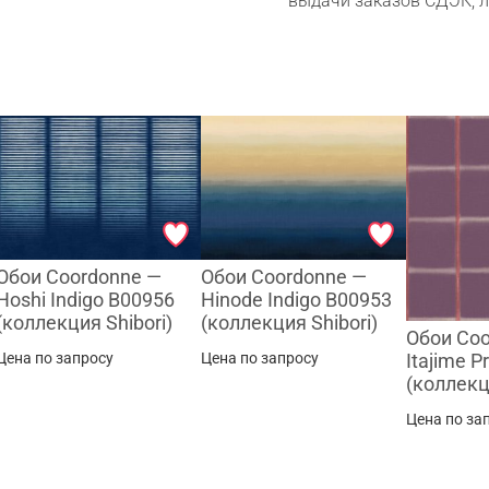
выдачи заказов СДЭК, 
Сканируйте QR с телефона
Max
WhatsApp
Telegram
Обои Coordonne —
Обои Coordonne —
Hoshi Indigo B00956
Hinode Indigo B00953
(коллекция Shibori)
(коллекция Shibori)
Обои Co
Цена по запросу
Цена по запросу
Itajime 
(коллекц
Цена по за