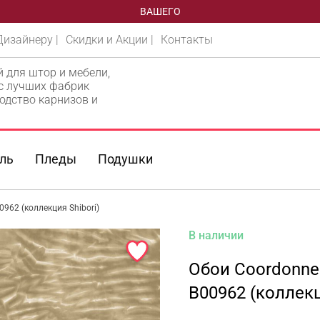
ВАШЕГО
Дизайнеру |
Скидки и Акции |
Контакты
й для штор и мебели,
 с лучших фабрик
одство карнизов и
ль
Пледы
Подушки
0962 (коллекция Shibori)
В наличии
Обои Coordonne 
B00962 (коллекц