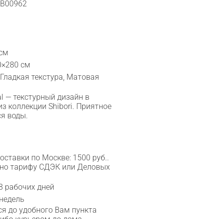
l B00962
 см
0×280 см
 Гладкая текстура, Матовая
al — текстурный дизайн в
з коллекции Shibori. Приятное
я воды.
ставки по Москве: 1500 руб..
сно тарифу СДЭК или Деловых
8 рабочих дней
 недель
я до удобного Вам пункта