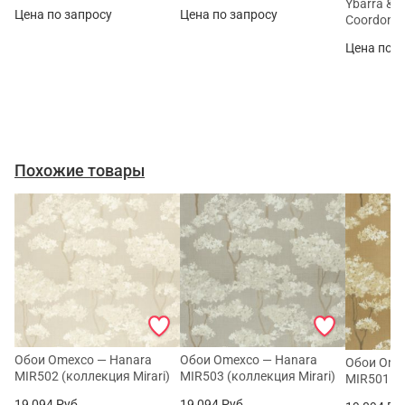
Ybarra & S
Цена по запросу
Цена по запросу
Coordonn
Цена по з
Похожие товары
Обои Omexco — Hanara
Обои Omexco — Hanara
Обои Ome
MIR502 (коллекция Mirari)
MIR503 (коллекция Mirari)
MIR501 (к
19 094
Руб.
19 094
Руб.