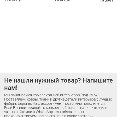
19 094
Ру
Не нашли нужный товар? Напишите
нам!
Мы занимаемся комплектацией интерьеров "под ключ".
Поставляем: ковры, ткани и другие детали интерьера с лучших
фабрик Европы. Наш ассортимент постоянно пополняется.
Если Вы ищите какой-то конкретный товар - напишите нам в
чат на сайте или в WhatsApp - мы обязательно
проконсультируем Вас по его цене и сроку доставки!