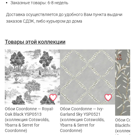
Заказные товары: 6-8 недель
Доставка осуществляется до удобного Вам пункта выдачи
заказов СДЭК, либо курьером до дома
Товары этой коллекции
Обои Coordonne — Royal-
Обои Coordonne — Ivy-
Oak Black YSP0513
Garland Sky YSP0521
(коллекция Cotswolds,
(коллекция Cotswolds,
Обои Coor
Ybarra & Serret for
Ybarra & Serret for
Blackthorn
Coordonne)
Coordonne)
(коллекци