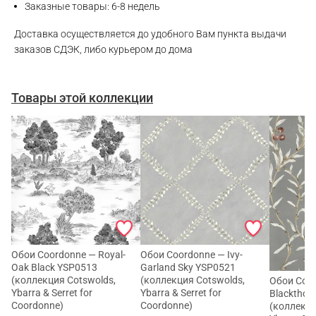
Заказные товары: 6-8 недель
Доставка осуществляется до удобного Вам пункта выдачи
заказов СДЭК, либо курьером до дома
Товары этой коллекции
Обои Coordonne — Royal-
Обои Coordonne — Ivy-
Oak Black YSP0513
Garland Sky YSP0521
(коллекция Cotswolds,
(коллекция Cotswolds,
Обои Coor
Ybarra & Serret for
Ybarra & Serret for
Blackthorn
Coordonne)
Coordonne)
(коллекци