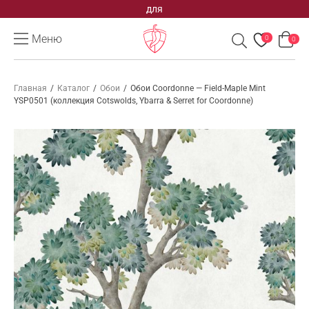
для
Меню
0
0
Главная
/
Каталог
/
Обои
/
Обои Coordonne — Field-Maple Mint
YSP0501 (коллекция Cotswolds, Ybarra & Serret for Coordonne)