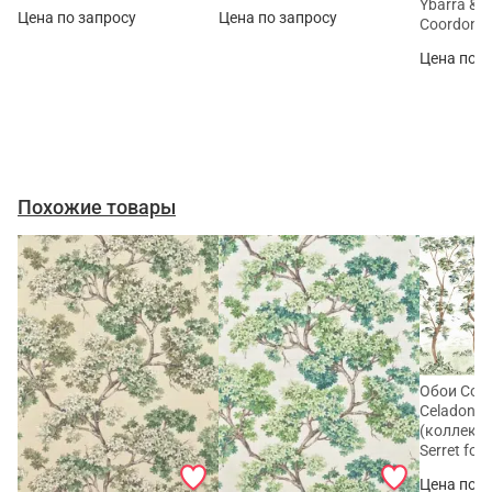
Ybarra & S
Цена по запросу
Цена по запросу
Coordonn
Цена по з
Похожие товары
Обои Coor
Celadon 
(коллекция
Serret for
Цена по з