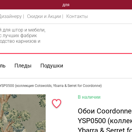
для
Дизайнеру |
Скидки и Акции |
Контакты
й для штор и мебели,
 с лучших фабрик
одство карнизов и
ль
Пледы
Подушки
YSP0500 (коллекция Cotswolds, Ybarra & Serret for Coordonne)
В наличии
Обои Coordonne 
YSP0500 (колле
Ybarra & Serret 