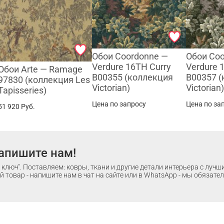
Обои Coordonne —
Обои Co
Verdure 16TH Curry
Verdure 
Обои Arte — Ramage
B00355 (коллекция
B00357 
97830 (коллекция Les
Victorian)
Victorian
Tapisseries)
Цена по запросу
Цена по за
51 920
Руб.
апишите нам!
ключ". Поставляем: ковры, ткани и другие детали интерьера с луч
 товар - напишите нам в чат на сайте или в WhatsApp - мы обязате