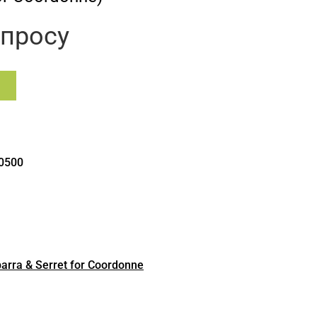
апросу
0500
arra & Serret for Coordonne