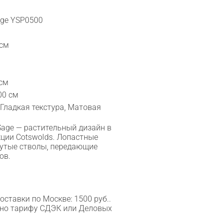
age YSP0500
 см
 см
00 см
 Гладкая текстура, Матовая
 Sage — растительный дизайн в
кции Cotswolds. Лопастные
нутые стволы, передающие
ов.
ставки по Москве: 1500 руб..
сно тарифу СДЭК или Деловых