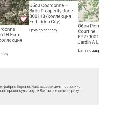
Обои Coordonne —
Birds Prosperity Jade
B00118 (коллекция
Forbidden City)
Обои Pierre Frey 
ordonne —
Цена по запросу
Courtine — Vegeta
16TH Ecru
FP279001 (колле
(коллекция
Jardin A La Franca
)
Цена по запросу
просу
ших фабрик Европы. Наш ассортимент постоянно
льно проконсультируем Вас по его цене и сроку