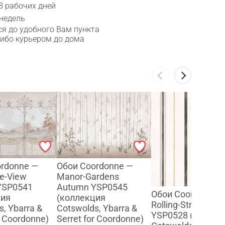
8 рабочих дней
 недель
я до удобного Вам пункта
либо курьером до дома
ordonne —
Обои Coordonne —
e-View
Manor-Gardens
YSP0541
Autumn YSP0545
Обои Coordonne 
ция
(коллекция
Rolling-Stripes Bla
s, Ybarra &
Cotswolds, Ybarra &
YSP0528 (коллек
r Coordonne)
Serret for Coordonne)