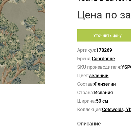
Цена по з
Уточнить цену
Артикул:
178269
Бренд:
Coordonne
SKU производителя:
YSP
Цвет:
зелёный
Состав:
Флизелин
Страна:
Испания
Ширина:
50 см
Коллекция:
Cotswolds, Yb
Описание