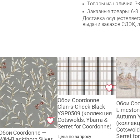
Товары из наличия: 3-
Заказные товары: 6-8
Доставка осуществляетс
выдачи заказов СДЭК, 
Сканируйте QR с телефона
Max
WhatsApp
Telegram
Обои Coordonne —
Обои Co
Clan-s-Check Black
Limeston
YSP0509 (коллекция
Autumn 
Cotswolds, Ybarra &
(коллек
Serret for Coordonne)
Cotswold
Обои Coordonne —
Serret fo
Цена по запросу
Wild-Blackthorn Silver