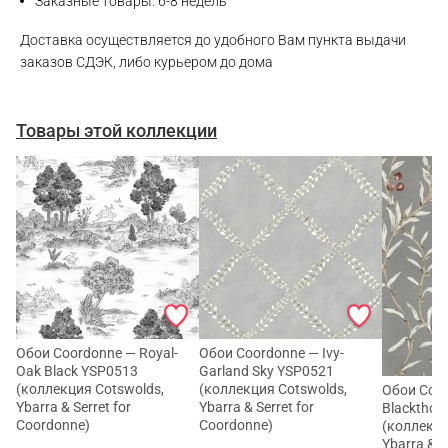
Заказные товары: 6-8 недель
Доставка осуществляется до удобного Вам пункта выдачи
заказов СДЭК, либо курьером до дома
Товары этой коллекции
Обои Coordonne — Royal-
Обои Coordonne — Ivy-
Oak Black YSP0513
Garland Sky YSP0521
(коллекция Cotswolds,
(коллекция Cotswolds,
Обои Coor
Ybarra & Serret for
Ybarra & Serret for
Blackthorn
Coordonne)
Coordonne)
(коллекци
Ybarra & S