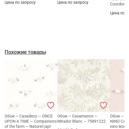
Цена по запросу
Цена по запросу
Coordonn
Цена по з
Похожие товары
Обои — Casadeco — ONCE
Обои — Casamance —
Обои — C
UPON A TIME — Companions
Mirador Blanc — 75891222
NINO CAS
of the farm — Naturel (арт.
nino leoni