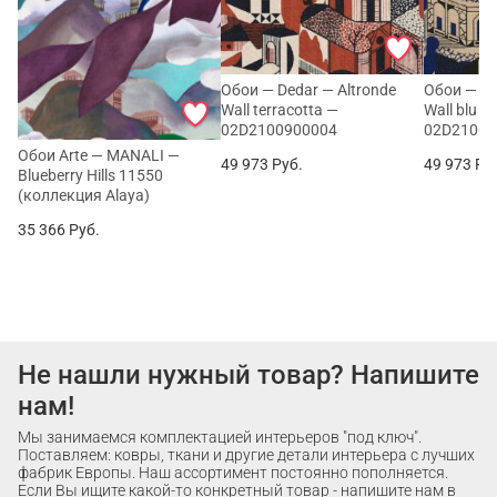
Обои — Dedar — Altronde
Обои — De
Wall terracotta —
Wall blu n
02D2100900004
02D21009
Обои Arte — MANALI —
49 973
Руб.
49 973
Ру
Blueberry Hills 11550
(коллекция Alaya)
35 366
Руб.
Не нашли нужный товар? Напишите
нам!
Мы занимаемся комплектацией интерьеров "под ключ".
Поставляем: ковры, ткани и другие детали интерьера с лучших
фабрик Европы. Наш ассортимент постоянно пополняется.
Если Вы ищите какой-то конкретный товар - напишите нам в