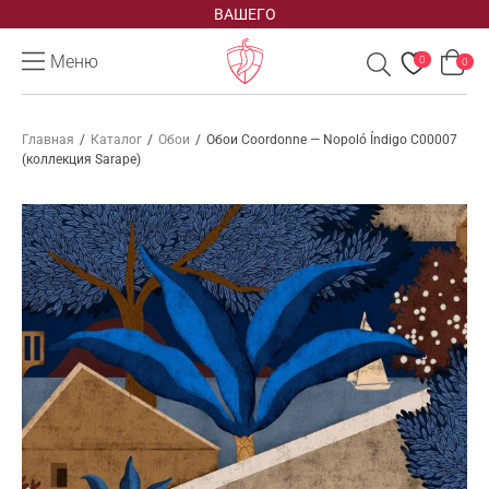
ВАШЕГО
Меню
0
0
Главная
/
Каталог
/
Обои
/
Обои Coordonne — Nopoló Índigo C00007
(коллекция Sarape)