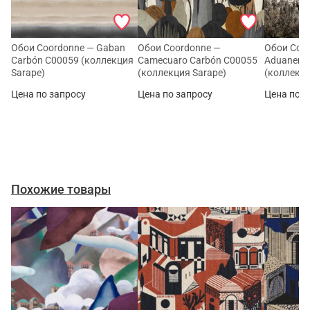
Обои Coordonne — Gaban
Обои Coordonne —
Обои Coo
Carbón C00059 (коллекция
Camecuaro Carbón C00055
Aduanero
Sarape)
(коллекция Sarape)
(коллекци
Цена по запросу
Цена по запросу
Цена по з
Похожие товары