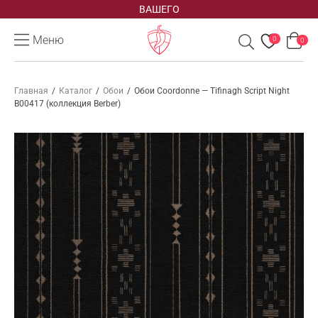
ВАШЕГО
Меню
0
0
Главная
/
Каталог
/
Обои
/
Обои Coordonne — Tifinagh Script Night
B00417 (коллекция Berber)