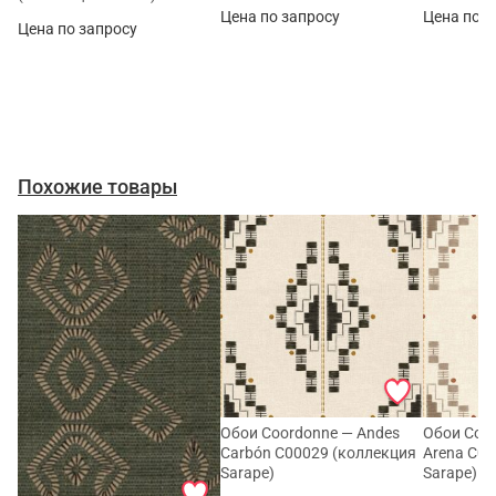
Цена по запросу
Цена по з
Цена по запросу
Похожие товары
Обои Coordonne — Andes
Обои Coo
Carbón C00029 (коллекция
Arena C00
Sarape)
Sarape)