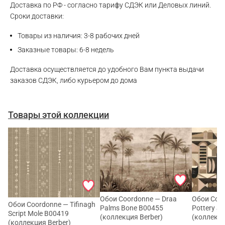
Доставка по РФ - согласно тарифу СДЭК или Деловых линий.
Сроки доставки:
WhatsApp
Товары из наличия: 3-8 рабочих дней
Telegram
Заказные товары: 6-8 недель
Доставка осуществляется до удобного Вам пункта выдачи
заказов СДЭК, либо курьером до дома
Товары этой коллекции
Обои Coordonne — Draa
Обои Coo
Обои Coordonne — Tifinagh
Palms Bone B00455
Pottery S
Script Mole B00419
(коллекция Berber)
(коллекци
(коллекция Berber)