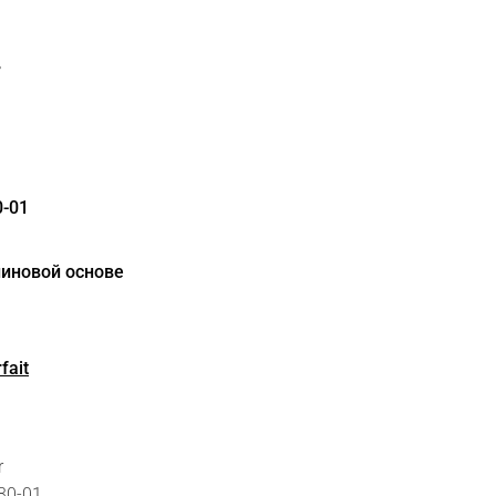
.
0-01
линовой основе
fait
r
30-01