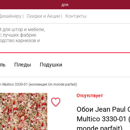
для
Дизайнеру |
Скидки и Акции |
Контакты
й для штор и мебели,
 с лучших фабрик
одство карнизов и
ль
Пледы
Подушки
on Multico 3330-01 (коллекция Un monde parfait)
Отсутствует
Обои Jean Paul G
Multico 3330-01
monde parfait)