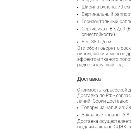
Ширина рулона: 70 см
Сканируйте QR с телефона
Вертикальный раппорт
Max
Горизонтальный раппо
Сертификат: B-s2,d0 (
WhatsApp
огнестойкости)
Вес: 380 г/п.м.
Эти обои говорят о рос
Telegram
пионы, маки и многое д
эффектом тканого поло
радости круглый год.
Доставка
Стоимость курьерской до
Доставка по РФ - согла
линий. Сроки доставки:
Товары из наличия: 3-
Заказные товары: 6-8
Доставка осуществляетс
выдачи заказов СДЭК, 