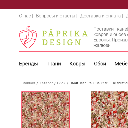
О нас |
Вопросы и ответы |
Доставка и оплата |
Поставки ткане
ковров и обоев
Европы. Произв
жалюзи
Бренды
Ткани
Ковры
Обои
Мебе
Главная
/
Каталог
/
Обои
/
Обои Jean Paul Gaultier — Celebrati