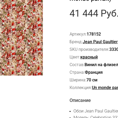
41 444
Руб
Артикул:
178152
Бренд:
Jean Paul Gaultier
SKU производителя:
333
Цвет:
красный
Состав:
Винил на флизе
Страна:
Франция
Ширина:
70 см
Коллекция:
Un monde par
Описание
Обои Jean Paul Gaultie
Модель: Celebration 33