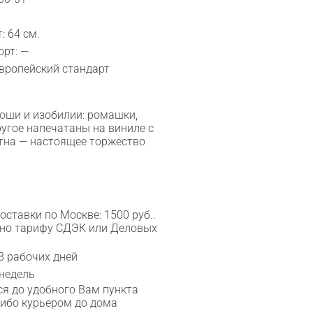
: 64 см.
рт: —
Европейский стандарт
коши и изобилии: ромашки,
ругое напечатаны на виниле с
тна — настоящее торжество
ставки по Москве: 1500 руб..
сно тарифу СДЭК или Деловых
8 рабочих дней
 недель
я до удобного Вам пункта
либо курьером до дома