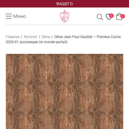
ВАШЕГО
Меню
0
0
Главная
/
Каталог
/
Обои
/
Обои Jean Paul Gaultier — Precieux Cuivre
3326-01 (коллекция Un monde parfait)