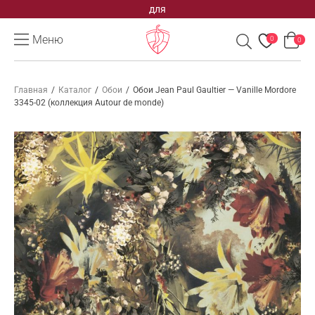
для
Меню
0
0
Главная
/
Каталог
/
Обои
/
Обои Jean Paul Gaultier — Vanille Mordore
3345-02 (коллекция Autour de monde)