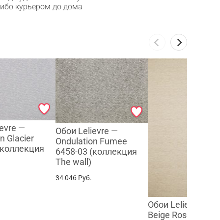
либо курьером до дома
ievre —
Обои Lelievre —
n Glacier
Ondulation Fumee
(коллекция
6458-03 (коллекция
The wall)
34 046
Руб.
Обои Lelievre — Re
Beige Rose 6459-