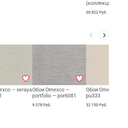
(коллекция The w
30 822
Руб.
xco — seraya
Обои Omexco —
Обои Omexco — p
1
portfolio — por6081
pu333
9 578
Руб.
32 150
Руб.