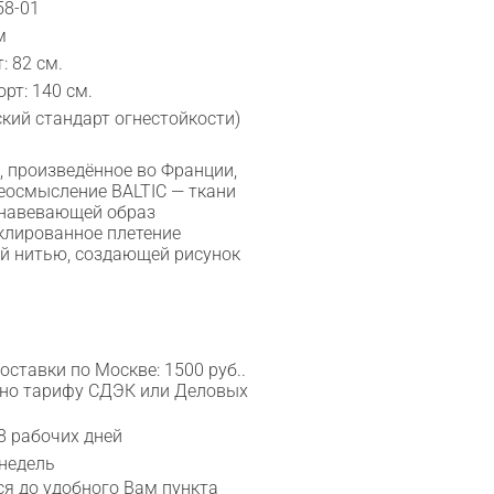
58-01
м
: 82 см.
рт: 140 см.
ский стандарт огнестойкости)
, произведённое во Франции,
еосмысление BALTIC — ткани
 навевающей образ
клированное плетение
ой нитью, создающей рисунок
ставки по Москве: 1500 руб..
сно тарифу СДЭК или Деловых
8 рабочих дней
 недель
я до удобного Вам пункта