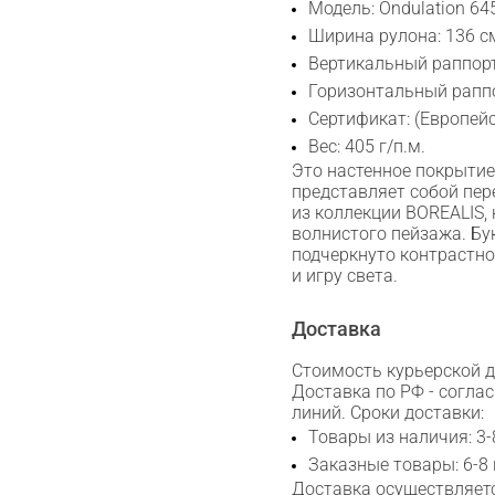
Модель: Ondulation 64
Ширина рулона: 136 с
Вертикальный раппорт
Горизонтальный раппо
Сертификат: (Европей
Вес: 405 г/п.м.
Это настенное покрытие
представляет собой пер
из коллекции BOREALIS,
волнистого пейзажа. Бу
подчеркнуто контрастн
и игру света.
Доставка
Стоимость курьерской до
Доставка по РФ - согла
линий. Сроки доставки:
Товары из наличия: 3-
Заказные товары: 6-8
Доставка осуществляетс