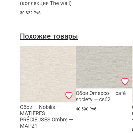
(коллекция The wall)
30 822
Руб.
Похожие товары
Обои Omexco — café
society — cs62
Обои — Nobilis —
40 590
Руб.
MATIÈRES
PRÉCIEUSES Ombre —
MAP21