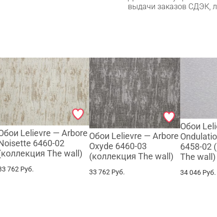
выдачи заказов СДЭК, 
Сканируйте QR с телефона
Max
WhatsApp
Telegram
Обои Lel
Обои Lelievre — Arbore
Обои Lelievre — Arbore
Ondulatio
Noisette 6460-02
Oxyde 6460-03
6458-02 
(коллекция The wall)
(коллекция The wall)
The wall)
33 762
Руб.
33 762
Руб.
34 046
Руб.