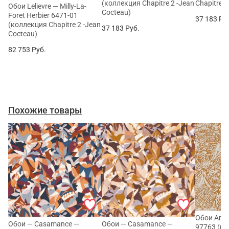
(коллекция Chapitre 2 -Jean
Chapitre 2
Обои Lelievre — Milly-La-
Cocteau)
Foret Herbier 6471-01
37 183
Ру
(коллекция Chapitre 2 -Jean
37 183
Руб.
Cocteau)
82 753
Руб.
Похожие товары
Обои Arte
Обои — Casamance —
Обои — Casamance —
97763 (ко