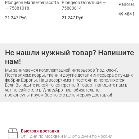
Plongeon Marine/terracotta
Plongeon Ocre/nude —
Panorami
— 75881018
75880814
49 484
Ру
21 247
Руб.
21 247
Руб.
Не нашли нужный товар? Напишите
нам!
Мы занимаемся комплектацией интерьеров "под ключ".
Поставляем: ковры, ткани и другие детали интерьера с лучших
фабрик Европы. Наш ассортимент постоянно пополняется.
Если Вы ищите какой-то конкретный товар - напишите нам в
чат на сайте или в WhatsApp - мы обязательно
проконсультируем Вас по его цене и сроку доставки!
Быстрая доставка
От 1 дня по Москве и МО, от 3 дней по России