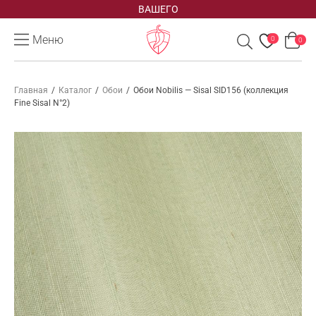
ВАШЕГО
Меню
0
0
Главная
/
Каталог
/
Обои
/
Обои Nobilis — Sisal SID156 (коллекция
Fine Sisal N°2)