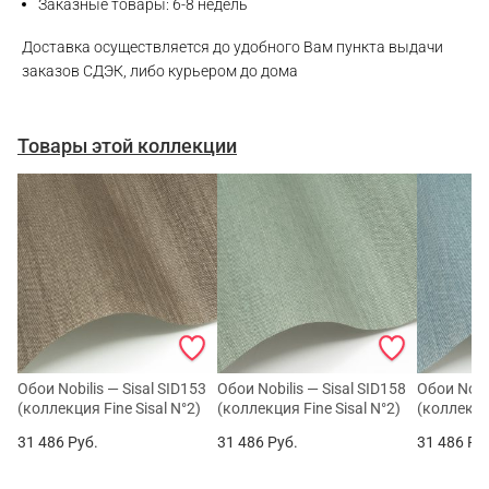
Заказные товары: 6-8 недель
Доставка осуществляется до удобного Вам пункта выдачи
заказов СДЭК, либо курьером до дома
Товары этой коллекции
Обои Nobilis — Sisal SID153
Обои Nobilis — Sisal SID158
Обои Nobil
(коллекция Fine Sisal N°2)
(коллекция Fine Sisal N°2)
(коллекция
31 486
Руб.
31 486
Руб.
31 486
Ру