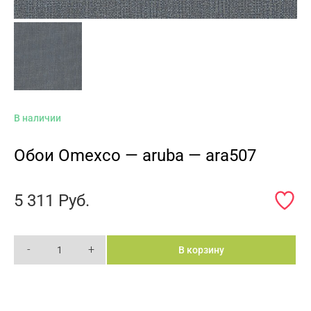
В наличии
Обои Omexco — aruba — ara507
5 311
Руб.
-
+
В корзину