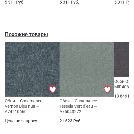
5 311
Руб.
5 311
Руб.
5 311
Руб
Похожие товары
Обои Omex
MIR406 (к
13 846
Ру
Обои — Casamance —
Обои — Casamance —
Vernon Bleu nuit —
Tessela Vert d’eau —
A74210660
A75043272
Цена по запросу
21 623
Руб.