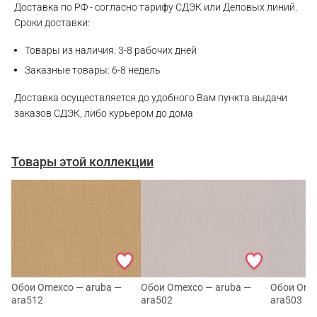
Max
Доставка по РФ - согласно тарифу СДЭК или Деловых линий.
Сроки доставки:
WhatsApp
Товары из наличия: 3-8 рабочих дней
Заказные товары: 6-8 недель
Telegram
Доставка осуществляется до удобного Вам пункта выдачи
заказов СДЭК, либо курьером до дома
Товары этой коллекции
Обои Omexco — aruba —
Обои Omexco — aruba —
Обои Ome
ara512
ara502
ara503