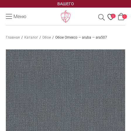
ВАШЕГО
Меню
0
0
Главная
/
Каталог
/
Обои
/
Обои Omexco — aruba — ara507