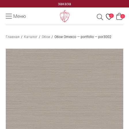
заказа
Меню
0
0
Главная
/
Каталог
/
Обои
/
Обои Omexco — portfolio — por3002