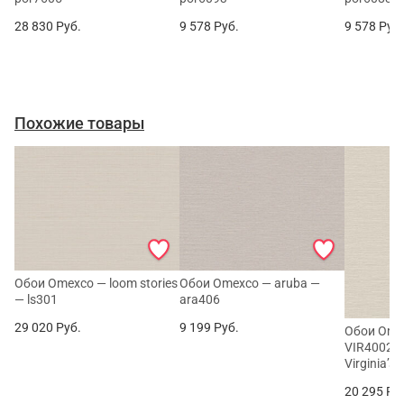
28 830
Руб.
9 578
Руб.
9 578
Руб
Похожие товары
Обои Omexco — loom stories
Обои Omexco — aruba —
— ls301
ara406
29 020
Руб.
9 199
Руб.
Обои Omex
VIR4002 
Virginia’s
20 295
Ру