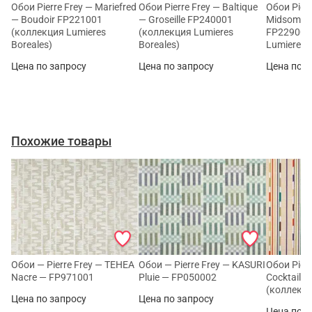
Обои Pierre Frey — Mariefred
Обои Pierre Frey — Baltique
Обои Pierr
— Boudoir FP221001
— Groseille FP240001
Midsomma
(коллекция Lumieres
(коллекция Lumieres
FP229002
Boreales)
Boreales)
Lumieres 
Цена по запросу
Цена по запросу
Цена по з
Похожие товары
Обои — Pierre Frey — TEHEA
Обои — Pierre Frey — KASURI
Обои Pierr
Nacre — FP971001
Pluie — FP050002
Cocktail 
(коллекция
Цена по запросу
Цена по запросу
Цена по з