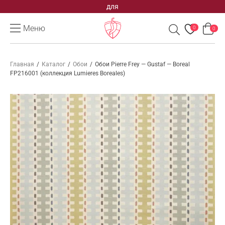
для
Меню
0
0
Главная
/
Каталог
/
Обои
/
Обои Pierre Frey — Gustaf — Boreal
FP216001 (коллекция Lumieres Boreales)