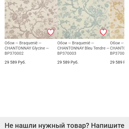
Обои — Braquenié —
Обои — Braquenié —
Обои — Br
CHANTONNAY Glycine —
CHANTONNAY Bleu Tendre —
CHANTONN
BP370002
BP370003
BP37000
29 589
Руб.
29 589
Руб.
29 589
Ру
Не нашли нужный товар? Напишите