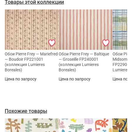
Товары этой коллекции
Обои Pierre Frey — Mariefred
Обои Pierre Frey — Baltique
Обои Pierr
— Boudoir FP221001
— Groseille FP240001
Midsomma
(коллекция Lumieres
(коллекция Lumieres
FP229002
Boreales)
Boreales)
Lumieres 
Цена по запросу
Цена по запросу
Цена по з
Похожие товары